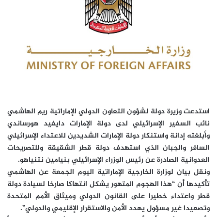
استدعت وزيرة دولة لشؤون التعاون الدولي الإماراتية ريم الهاشمي
نائب السفير الإسرائيلي لدى دولة الإمارات دايفيد هورساندي
وأبلغته إدانة واستنكار دولة الإمارات الشديدين للاعتداء الإسرائيلي
السافر والجبان الذي استهدف دولة قطر الشقيقة وللتصريحات
العدوانية الصادرة عن رئيس الوزراء الإسرائيلي بنيامين نتنياهو.
ونقل بيان لوزارة الخارجية الإماراتية اليوم الجمعة عن الهاشمي
تأكيدها أن “هذا الهجوم المتهور يشكل انتهاكا صارخا لسيادة دولة
قطر واعتداء خطيرا على القانون الدولي وميثاق الأمم المتحدة
وتصعيدا غير مسؤول يهدد الأمن والاستقرار الإقليمي والدولي”.