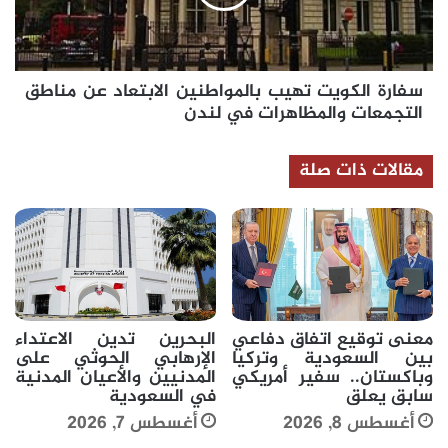
عن
مناطق
التجمعات
والمظاهرات
سفارة الكويت تهيب بالمواطنين الابتعاد عن مناطق
في
لندن
التجمعات والمظاهرات في لندن
مقالات ذات صلة
معنى توقيع اتفاق دفاعي
البحرين تدين الاعتداء
بين السعودية وتركيا
الإرهابي الحوثي على
وباكستان.. سفير أمريكي
المدنيين والأعيان المدنية
سابق يعلق
في السعودية
أغسطس 8, 2026
أغسطس 7, 2026