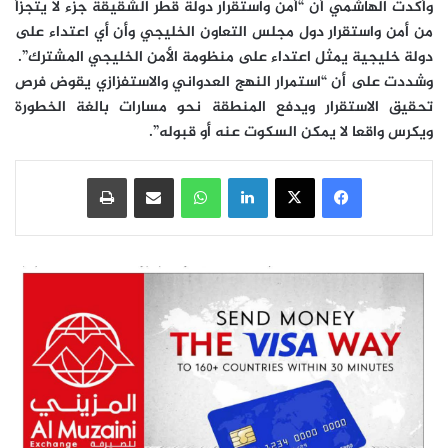
وأكدت الهاشمي أن “أمن واستقرار دولة قطر الشقيقة جزء لا يتجزأ
من أمن واستقرار دول مجلس التعاون الخليجي وأن أي اعتداء على
دولة خليجية يمثل اعتداء على منظومة الأمن الخليجي المشترك”.
وشددت على أن “استمرار النهج العدواني والاستفزازي يقوض فرص
تحقيق الاستقرار ويدفع المنطقة نحو مسارات بالغة الخطورة
ويكرس واقعا لا يمكن السكوت عنه أو قبوله”.
فيسبوك
‫X
لينكدإن
واتساب
مشاركة عبر البريد
طباعة