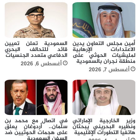
أمين مجلس التعاون يدين
السعودية تعلن تعيين
الاعتداءات الإرهابية
قائد للتحالف البحري
لمليشيات الحوثي على
الدفاعي متعدد الجنسيات
منطقة نجران بالسعودية
أغسطس 6, 2026
أغسطس 7, 2026
وزير الخارجية الإماراتي
في اتصال مع محمد بن
ونظيره البحريني يبحثان
سلمان.. أردوغان يعلق
هاتفيا التطورات الإقليمية
على هجمات الحوثيين ضد
السفن السعودية