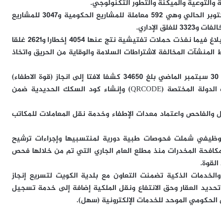
 والتوعية والميكنة والتطور التكنولوجي.
واستعرض انجازات القوة منذ مطلع العام الجاري حتى 20 أكتوبر الحالي وهي 592 معاملة للمشاريع الحكومية و3047 للمشاريع
وأوضح أن عدد البلاغات التي تعاملت معها القوة بلغ 13501 بلاغ فيما نفذت حملات تفتيشية نتج عنها 4054 إخطارا و2621 غلقا
في ضبط المنشآت المخالفة لاشتراطات السلامة والوقاية من الحريق واتخاذ
وذكر أن عدد الكشوفات خلال الفترة من 1 يناير 2025 حتى 30 سبتمبر الماضي بلغ 34650 كشفا لافتا إلى انجاز (قوة الاطفاء)
للرخصة الذكية بالتعاون مع وزارة التجارة والصناعة وجهات الدولة المختصة (QRCODE) وإنشاء كود السكك الحديدية ضمن
ل والفاحص واعتماد معدات الإطفاء وخدمة نقل المعاملات للمكاتب
 الوظيفي شملت فحوصات طبية دورية لمنتسبيها وإجراءات ترشيح
كافحة المخدرات منذ مطلع العام الجاري التي تم من خلالها فحص
الخدمات الذكية تضمنت التعاون مع بلدية الكويت لتسريع إنجاز
 تحديد العقار وحق الانتفاع ونقل الملكية إضافة إلى خدمة تسجيل
الحكومي الموحد للخدمات الإلكترونية (سهل).