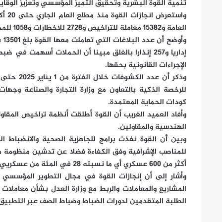
تنمية القوة البشرية وتحقيق التميز المؤسسي وتعزيز الوقاية
العامة و15382 معاملة للتراخيص و2728 للاخطارات و1058 للمخالفات و3323 للغلق الإداري.
إداريا و257 إنذارا بالغلق مبينا أن الحملات أسهمت 
الإجراءات القانونية بحقها.
كودات الحماية المعتمدة.
وأفاد العميد الغريب أن القوة أطلقت أنظمة تراخيص المقاو
الهندسية والمقاولين.
وبين أن القوة نفذت برامج للجاهزية الصحية والانضباط
للمناصب الإشرافية وفق الكفاءة فضلا عن تدشين منظومة م
أكثر من 600 عسكري أي ما نسبته 28 في المئة من عسكريي القوة.
وأشار إلى أن إنجازات القوة في مجال التطوير المؤسسي و
المشاريع والمعاملات والربط مع وزارة العدل بشأن معاملات
الطلبة المتقدمين لدورات الضباط وضباط الصف عبر التطبيق 