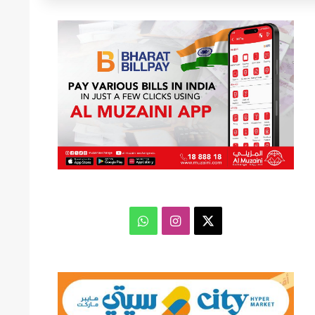
عن
‫X
انستقرام
واتساب