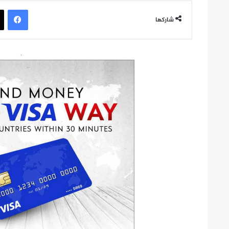
في
شاركها