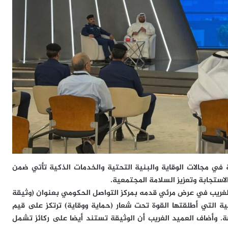
ة في مجالات الوقاية والبنية التحتية والخدمات الذكية تأتي ضمن
استجابة وتعزيز السلامة المجتمعية.
 الغريب في عرض مرئي قدمه بمركز التواصل الحكومي بعنوان (وثيقة
تيجية التي أطلقتها القوة تحت شعار (حماية ووقاية) ترتكز على قيم
نزاهة. وأضاف العميد الغريب أن الوثيقة تستند أيضا على ركائز تشمل