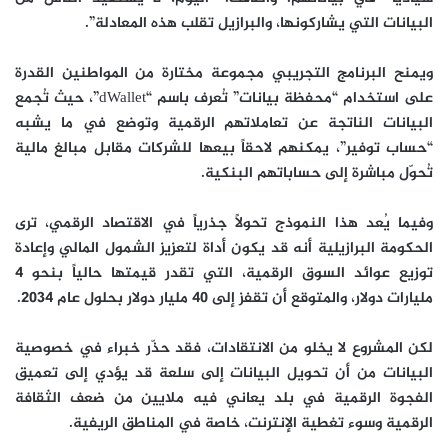
البيانات التي يشاركونها، والبرازيل تقلب هذه المعادلة”.
ويمنح البرنامج التجريبي مجموعة مختارة من المواطنين القدرة
على استخدام “محفظة بيانات” تُعرف باسم “dWallet”، حيث تُجمع
البيانات الناتجة عن تعاملاتهم الرقمية وتوضع في ما يشبه
“حساب توفير”، يمكنهم لاحقاً بيعها للشركات مقابل مبالغ مالية
تُحوّل مباشرة إلى حساباتهم البنكية.
وفيما يُعد هذا النموذج تحولاً جذرياً في الاقتصاد الرقمي، ترى
الحكومة البرازيلية أنه قد يكون أداة لتعزيز الشمول المالي وإعادة
توزيع عوائد السوق الرقمية، التي تقدر قيمتها حالياً بنحو 4
مليارات دولار، والمتوقع أن تقفز إلى 40 مليار دولار بحلول عام 2034.
لكن المشروع لا يخلو من الانتقادات، فقد حذّر خبراء في خصوصية
البيانات من أن تحويل البيانات إلى سلعة قد يؤدي إلى تعميق
الفجوة الرقمية في بلد يعاني فيه ملايين من ضعف الثقافة
الرقمية وسوء تغطية الإنترنت، خاصة في المناطق الريفية.