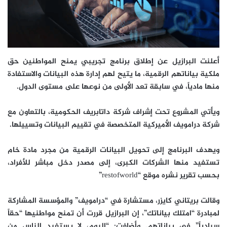
أعلنت البرازيل عن إطلاق برنامج تجريبي يمنح المواطنين حق
ملكية بياناتهم الرقمية، ما يتيح لهم إدارة هذه البيانات والاستفادة
منها مادياً، في سابقة تعد الأولى من نوعها على مستوى الدول.
ويأتي المشروع تحت إشراف شركة داتابريف الحكومية، بالتعاون مع
شركة درامويف الأميركية المتخصصة في تقييم البيانات وتسييلها.
ويهدف البرنامج إلى تحويل البيانات الرقمية من مجرد مادة خام
تستفيد منها الشركات الكبرى، إلى مصدر دخل مباشر للأفراد،
بحسب تقرير نشره موقع “restofworld”
وقالت بريتاني كايزر، مستشارة في “درامويف” والمؤسسة المشاركة
لمبادرة “امتلك بياناتك”، إن البرازيل قررت أن تمنح مواطنيها “حقاً
سيادياً” في بياناتهم. وأضافت: “اليوم، لا يستفيد الناس من