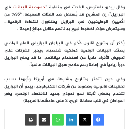
وقال بيدرو باستوس، الباحث في منظمة “
خصوصية البيانات
في
البرازيل”، إن المشروع قد يُستغل ضد الفئات الضعيفة: “95% من
الأميين الوظيفيين في البرازيل يفتقرون للكفاءة الرقمية…
وسيتعرض هؤلاء لضغوط لبيع بياناتهم مقابل مبالغ زهيدة”.
يُذكر أن مشروع قانون قُدّم في البرلمان البرازيلي العام الماضي
يصنّف البيانات الرقمية كملكية شخصية، ويُجبر الشركات على
تعويض الأفراد مادياً عن استخدام بياناتهم، ما قد يمنح البرازيل
دوراً ريادياً في إعادة رسم ملامح سوق البيانات عالمياً.
وفي حين تتعثر مشاريع مشابهة في أميركا وأوروبا بسبب
تعقيدات قانونية وضغوط من شركات التكنولوجيا، يبدو أن البرازيل
تتقدم بخطى ثابتة نحو نموذج جديد للاقتصاد الرقمي، يضع
المواطن في قلب معادلة الربح، لا على هامشها.(العربية)
فيسبوك
‫X
لينكدإن
واتساب
مشاركة عبر البريد
طباعة