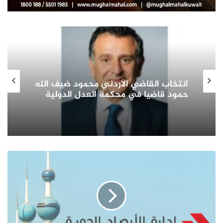
صاحب السمو الأمير الشيخ مشعل الأحمد
الجابر الصباح يشيد بدور المرأة الكويتية
في التنمية الشاملة ويؤكد: شريك
أساسي في بناء الوطن وتمثيله دوليا
التحذيرات
الجوية
عبر
إشعارات
تطبيق
(سهل)