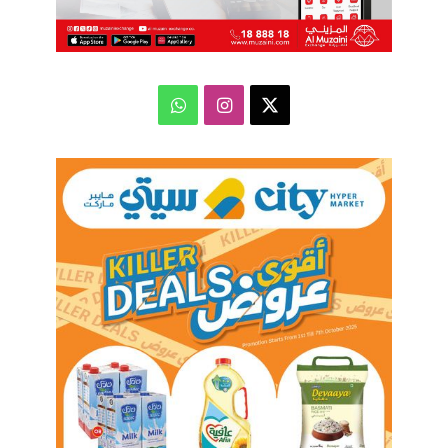
‫X
انستقرام
واتساب