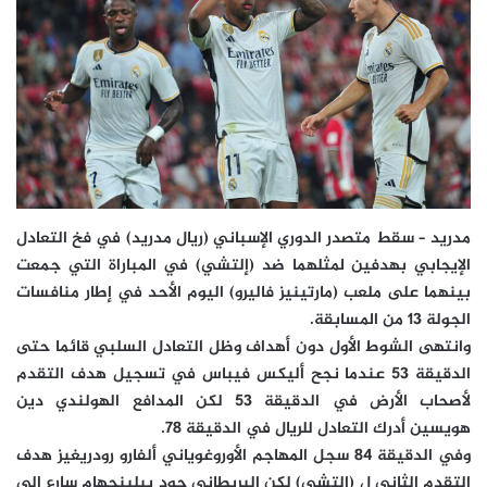
مدريد – سقط متصدر الدوري الإسباني (ريال مدريد) في فخ التعادل
الإيجابي بهدفين لمثلهما ضد (إلتشي) في المباراة التي جمعت
بينهما على ملعب (مارتينيز فاليرو) اليوم الأحد في إطار منافسات
الجولة 13 من المسابقة.
وانتهى الشوط الأول دون أهداف وظل التعادل السلبي قائما حتى
الدقيقة 53 عندما نجح أليكس فيباس في تسجيل هدف التقدم
لأصحاب الأرض في الدقيقة 53 لكن المدافع الهولندي دين
هويسين أدرك التعادل للريال في الدقيقة 78.
وفي الدقيقة 84 سجل المهاجم الأوروغوياني ألفارو رودريغيز هدف
التقدم الثاني ل (إلتشي) لكن البريطاني جود بيلينجهام سارع إلى