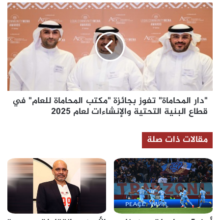
بعد
"دار
شهر
المحاماة"
تفوز
بجائزة
"مكتب
المحاماة
للعام"
في
قطاع
"دار المحاماة" تفوز بجائزة "مكتب المحاماة للعام" في
البنية
التحتية
قطاع البنية التحتية والإنشاءات لعام 2025
والإنشاءات
لعام
مقالات ذات صلة
2025