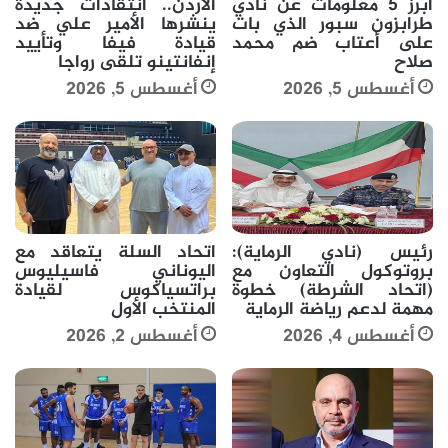
أبرز 5 معلومات عن نادي
الأردن.. انتقادات جديدة
طرابزون سبور الذي بات
ينشرها الأمير علي ضد
على أعتاب ضم محمد
قيادة فيفا وتأييد
صلاح
إنفانتينو تلقى رواجا
أغسطس 5, 2026
أغسطس 5, 2026
رئيس (نادي الرماية):
اتحاد السلة يتعاقد مع
بروتوكول التعاون مع
اليوناني فاسيليوس
(اتحاد الشرطة) خطوة
براتسياكوس لقيادة
مهمة لدعم رياضة الرماية
المنتخب الأول
أغسطس 4, 2026
أغسطس 2, 2026