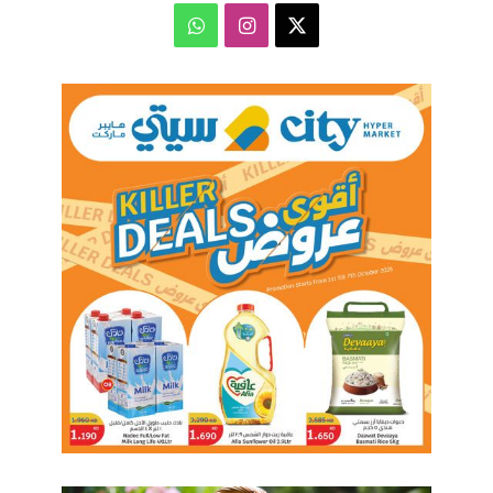
‫X
انستقرام
واتساب