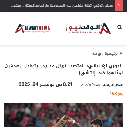
يد العطاء الكويتية.. شريان أمل يتدفق في شرايين غزة واليمن والسودان وتشاد
بحث عن
الق
الرئيسية
/
رياضة
الدوري الإسباني: المتصدر (ريال مدريد) يتعادل بهدفين
لمثلهما ضد (إلتشي)
8:21 ص نوفمبر 24, 2025
المحرر الرياضي | Alwakt News
153