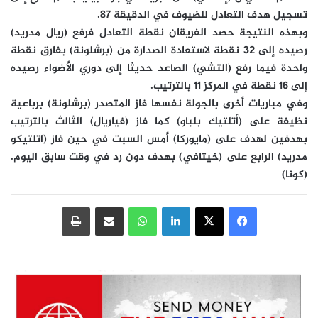
تسجيل هدف التعادل للضيوف في الدقيقة 87.
وبهذه النتيجة حصد الفريقان نقطة التعادل فرفع (ريال مدريد)
رصيده إلى 32 نقطة لاستعادة الصدارة من (برشلونة) بفارق نقطة
واحدة فيما رفع (التشي) الصاعد حديثا إلى دوري الأضواء رصيده
إلى 16 نقطة في المركز 11 بالترتيب.
وفي مباريات أخرى بالجولة نفسها فاز المتصدر (برشلونة) برباعية
نظيفة على (أتلتيك بلباو) كما فاز (فياريال) الثالث بالترتيب
بهدفين لهدف على (مايوركا) أمس السبت في حين فاز (اتلتيكو
مدريد) الرابع على (خيتافي) بهدف دون رد في وقت سابق اليوم.
(كونا)
فيسبوك
‫X
لينكدإن
واتساب
مشاركة عبر البريد
طباعة