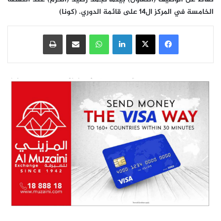
الخامسة في المركز ال14 على قائمة الدوري. (كونا)
فيسبوك
‫X
لينكدإن
واتساب
مشاركة عبر البريد
طباعة