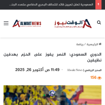
بلدية الكويت: التزام أصحاب الأعمال بترخيص أنشطتهم التجارية ضمان للاستدامة وحماية للاستثمارات
بحث عن
الق
الرئيسية
/
رياضة
الدوري السعودي: النصر يفوز على الحزم بهدفين
نظيفين
11:49 ص أكتوبر 26, 2025
المحرر الرياضي | Alwakt News
156