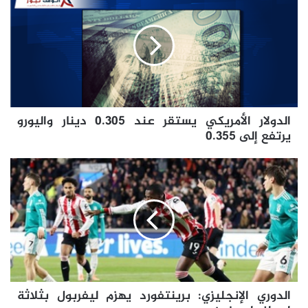
الأمريكي
يستقر
عند
0.305
دينار
واليورو
يرتفع
إلى
الدولار الأمريكي يستقر عند 0.305 دينار واليورو
0.355
يرتفع إلى 0.355
الدوري
الإنجليزي:
برينتفورد
يهزم
ليفربول
بثلاثة
اهداف
لهدفين
الدوري الإنجليزي: برينتفورد يهزم ليفربول بثلاثة