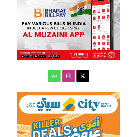
‫X
انستقرام
واتساب