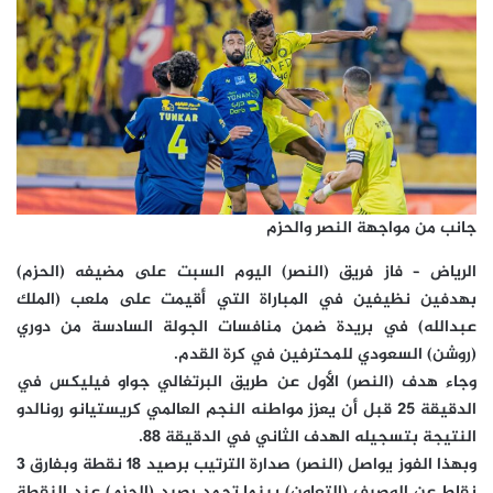
جانب من مواجهة النصر والحزم
الرياض – فاز فريق (النصر) اليوم السبت على مضيفه (الحزم)
بهدفين نظيفين في المباراة التي أقيمت على ملعب (الملك
عبدالله) في بريدة ضمن منافسات الجولة السادسة من دوري
(روشن) السعودي للمحترفين في كرة القدم.
وجاء هدف (النصر) الأول عن طريق البرتغالي جواو فيليكس في
الدقيقة 25 قبل أن يعزز مواطنه النجم العالمي كريستيانو رونالدو
النتيجة بتسجيله الهدف الثاني في الدقيقة 88.
وبهذا الفوز يواصل (النصر) صدارة الترتيب برصيد 18 نقطة وبفارق 3
نقاط عن الوصيف (التعاون) بينما تجمد رصيد (الحزم) عند النقطة