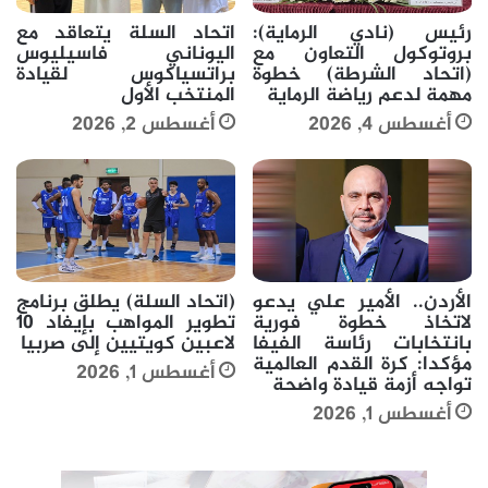
رئيس (نادي الرماية):
اتحاد السلة يتعاقد مع
بروتوكول التعاون مع
اليوناني فاسيليوس
(اتحاد الشرطة) خطوة
براتسياكوس لقيادة
مهمة لدعم رياضة الرماية
المنتخب الأول
أغسطس 4, 2026
أغسطس 2, 2026
الأردن.. الأمير علي يدعو
(اتحاد السلة) يطلق برنامج
لاتخاذ خطوة فورية
تطوير المواهب بإيفاد 10
بانتخابات رئاسة الفيفا
لاعبين كويتيين إلى صربيا
مؤكدا: كرة القدم العالمية
أغسطس 1, 2026
تواجه أزمة قيادة واضحة
أغسطس 1, 2026