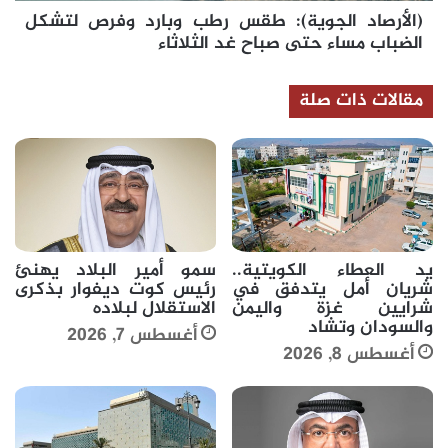
(الأرصاد الجوية): طقس رطب وبارد وفرص لتشكل
حتى
صباح
الضباب مساء حتى صباح غد الثلاثاء
غد
الثلاثاء
مقالات ذات صلة
يد العطاء الكويتية..
سمو أمير البلاد يهنئ
شريان أمل يتدفق في
رئيس كوت ديفوار بذكرى
شرايين غزة واليمن
الاستقلال لبلاده
والسودان وتشاد
أغسطس 7, 2026
أغسطس 8, 2026