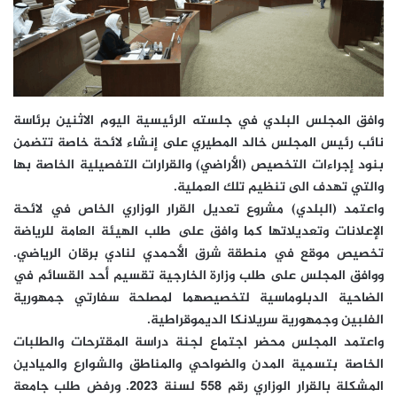
وافق المجلس البلدي في جلسته الرئيسية اليوم الاثنين برئاسة
نائب رئيس المجلس خالد المطيري على إنشاء لائحة خاصة تتضمن
بنود إجراءات التخصيص (الأراضي) والقرارات التفصيلية الخاصة بها
والتي تهدف الى تنظيم تلك العملية.
واعتمد (البلدي) مشروع تعديل القرار الوزاري الخاص في لائحة
الإعلانات وتعديلاتها كما وافق على طلب الهيئة العامة للرياضة
تخصيص موقع في منطقة شرق الأحمدي لنادي برقان الرياضي.
ووافق المجلس على طلب وزارة الخارجية تقسيم أحد القسائم في
الضاحية الدبلوماسية لتخصيصهما لمصلحة سفارتي جمهورية
الفلبين وجمهورية سريلانكا الديموقراطية.
واعتمد المجلس محضر اجتماع لجنة دراسة المقترحات والطلبات
الخاصة بتسمية المدن والضواحي والمناطق والشوارع والميادين
المشكلة بالقرار الوزاري رقم 558 لسنة 2023. ورفض طلب جامعة