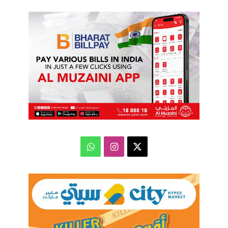
‫X
انستقرام
واتساب