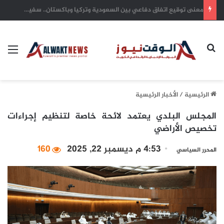
يد العطاء الكويتية.. شريان أمل يتدفق في شرايين غزة واليمن والسودان وتشاد
بحث عن
الق
الرئيسية
/
الأخبار الرئيسية
المجلس البلدي يعتمد لائحة خاصة لتنظيم إجراءات
تخصيص الأراضي
4:53 م ديسمبر 22, 2025
160
المحرر السياسي