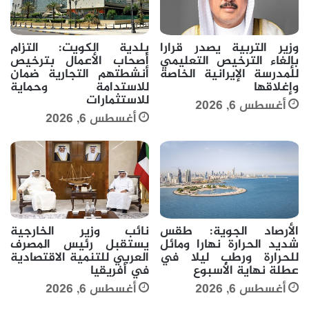
وزير التربية يصدر قرارا
بلدية الكويت: التزام
بإلغاء الترخيص التعليمي
أصحاب الأعمال بترخيص
للمدرسة الإيرانية الخاصة
أنشطتهم التجارية ضمان
وإغلاقها
للاستدامة وحماية
للاستثمارات
أغسطس 6, 2026
أغسطس 6, 2026
الأرصاد الجوية: طقس
نائب وزير الخارجية
شديد الحرارة نهارا ومائل
يستقبل رئيس المصرف
للحرارة ورطب ليلا في
العربي للتنمية الاقتصادية
عطلة نهاية الأسبوع
في أفريقيا
أغسطس 6, 2026
أغسطس 6, 2026