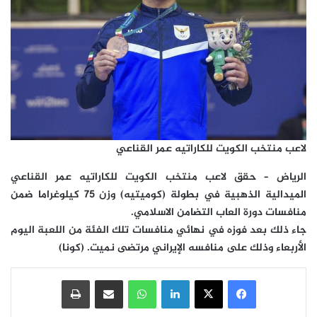
لاعب منتخب الكويت للكاراتيه عمر القناعي
الرياض – حقق لاعب منتخب الكويت للكاراتيه عمر القناعي
الميدالية الذهبية في بطولة (كوميتيه) وزن 75 كيلوغراما ضمن
منافسات دورة العاب التضامن الاسلامي.
جاء ذلك بعد فوزه في نهائي منافسات تلك الفئة من اللعبة اليوم
الأربعاء وذلك على منافسه الإيراني مرتضى نميت. (كونا)
فيسبوك
‫X
لينكدإن
واتساب
مشاركة عبر البريد
طباعة