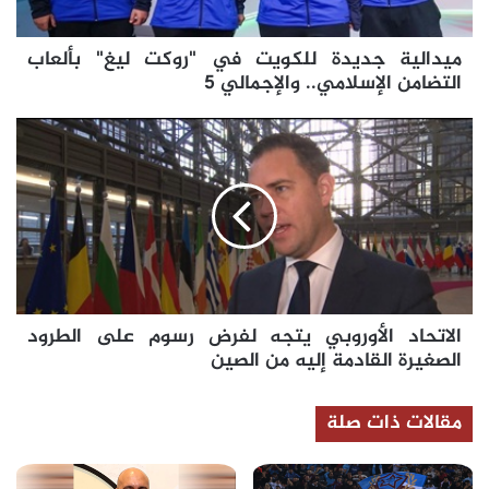
التضامن
الإسلامي..
ميدالية جديدة للكويت في "روكت ليغ" بألعاب
والإجمالي
5
التضامن الإسلامي.. والإجمالي 5
الاتحاد
الأوروبي
يتجه
لفرض
رسوم
على
الطرود
الصغيرة
القادمة
الاتحاد الأوروبي يتجه لفرض رسوم على الطرود
إليه
من
الصغيرة القادمة إليه من الصين
الصين
مقالات ذات صلة