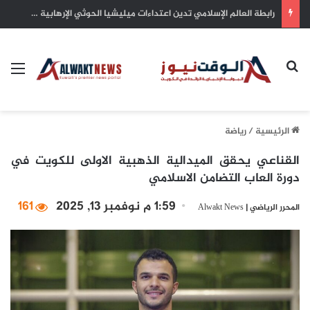
سمو أمير البلاد يهنئ رئيس كوت ديفوار بذكرى الاستقلال لبلاده
بحث عن
الق
الرئيسية
/
رياضة
القناعي يحقق الميدالية الذهبية الاولى للكويت في
دورة العاب التضامن الاسلامي
1:59 م نوفمبر 13, 2025
161
المحرر الرياضي | Alwakt News