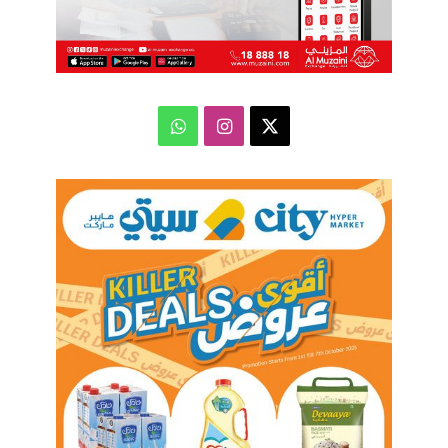
‫X
انستقرام
واتساب