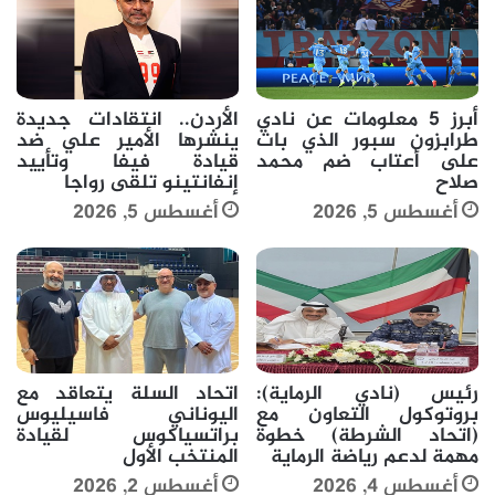
أبرز 5 معلومات عن نادي
الأردن.. انتقادات جديدة
طرابزون سبور الذي بات
ينشرها الأمير علي ضد
على أعتاب ضم محمد
قيادة فيفا وتأييد
صلاح
إنفانتينو تلقى رواجا
أغسطس 5, 2026
أغسطس 5, 2026
رئيس (نادي الرماية):
اتحاد السلة يتعاقد مع
بروتوكول التعاون مع
اليوناني فاسيليوس
(اتحاد الشرطة) خطوة
براتسياكوس لقيادة
مهمة لدعم رياضة الرماية
المنتخب الأول
أغسطس 4, 2026
أغسطس 2, 2026