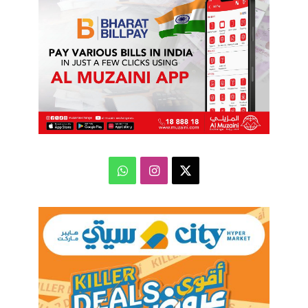
‫X
انستقرام
واتساب