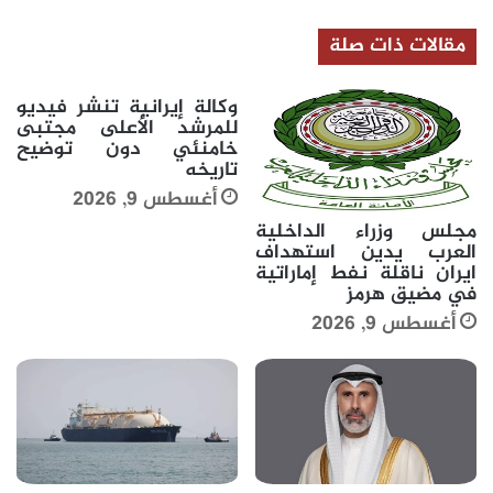
مواجهات
الجولة
مقالات ذات صلة
الأولى
للمجموعة
السادسة
وكالة إيرانية تنشر فيديو
للمرشد الأعلى مجتبى
خامنئي دون توضيح
تاريخه
أغسطس 9, 2026
مجلس وزراء الداخلية
العرب يدين استهداف
ايران ناقلة نفط إماراتية
في مضيق هرمز
أغسطس 9, 2026