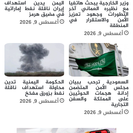
وزير الخارجية يبحث هاتفيا
اليمن يدين استهداف
مع نظيره العماني آخر
إيران ناقلة نفط إماراتية
التطورات وجهود تعزيز
في مضيق هرمز
الأمن والاستقرار في
أغسطس 9, 2026
المنطقة
أغسطس 9, 2026
السعودية ترحب ببيان
الحكومة اليمنية تدين
مجلس الأمن المتضمن
محاولة استهداف ناقلة
إدانة هجمات الحوثيين
نفط بزورق مفخخ
على المملكة والسفن
أغسطس 9, 2026
التجارية
أغسطس 9, 2026