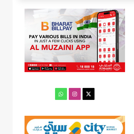
عن
‫X
انستقرام
واتساب