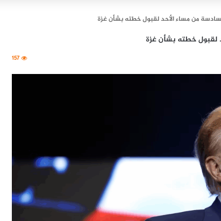
سادسة من مساء الأحد لقبول خطته بشأن غزة
 لقبول خطته بشأن غزة
157