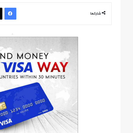
في
شاركها