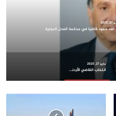
, 2025
اح يشيد بدور المرأة الكويتية في التنمية الشاملة ويؤكد:
اء الوطن وتمثيله دوليا
مايو 27, 2025
حافلة بالإنجازات
انتخاب القاضي الأردني محمود ضيف الله حمود قاضيا في محكمة العدل الدولية
تقرير
متخصص:
19.3
مليار