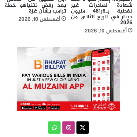
شهادة لصادرات غير
بعد رفض نتنياهو خطة
نفطية بـ6ر481 مليون
ترامب بشأن غزة
دينار في الربع الثاني من
أغسطس 10, 2026
2026
أغسطس 10, 2026
‫X
انستقرام
واتساب