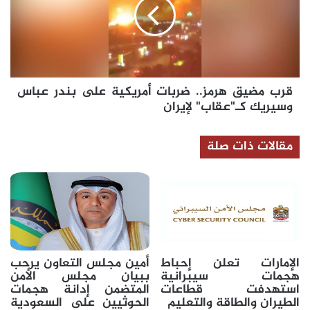
ضربات
أمريكية
على
بندر
عباس
وسيريك
قرب مضيق هرمز.. ضربات أمريكية على بندر عباس
كـ"عقاب"
لإيران
وسيريك كـ"عقاب" لإيران
مقالات ذات صلة
الإمارات تعلن إحباط
أمين مجلس التعاون يرحب
هجمات سيبرانية
ببيان مجلس الأمن
استهدفت قطاعات
المتضمن إدانة هجمات
الطيران والطاقة والتعليم
الحوثيين على السعودية