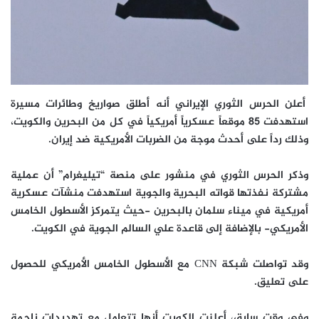
أعلن الحرس الثوري الإيراني أنه أطلق صواريخ وطائرات مسيرة
استهدفت 85 موقعاً عسكرياً أمريكياً في كل من البحرين والكويت،
وذلك رداً على أحدث موجة من الضربات الأمريكية ضد إيران
.
وذكر الحرس الثوري في منشور على منصة “تيليغرام” أن عملية
مشتركة نفذتها قواته البحرية والجوية استهدفت منشآت عسكرية
أمريكية في ميناء سلمان بالبحرين -حيث يتمركز الأسطول الخامس
الأمريكي- بالإضافة إلى قاعدة علي السالم الجوية في الكويت.
وقد تواصلت شبكة CNN مع الأسطول الخامس الأمريكي للحصول
على تعليق.
وفي وقت سابق، أعلنت الكويت أنها تتعامل مع تهديدات ناجمة