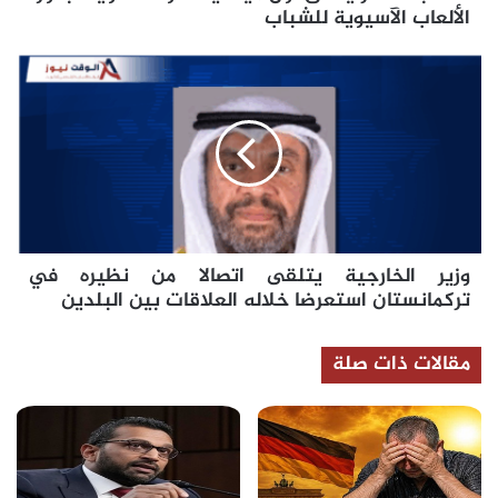
للشباب
الألعاب الآسيوية للشباب
وزير
الخارجية
يتلقى
اتصالا
من
نظيره
في
تركمانستان
استعرضا
وزير الخارجية يتلقى اتصالا من نظيره في
خلاله
العلاقات
تركمانستان استعرضا خلاله العلاقات بين البلدين
بين
البلدين
مقالات ذات صلة