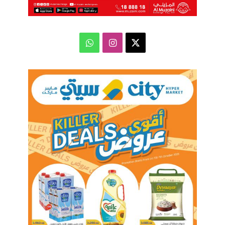
‫X
انستقرام
واتساب