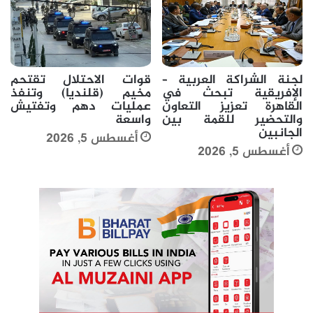
لجنة الشراكة العربية –
قوات الاحتلال تقتحم
الإفريقية تبحث في
مخيم (قلنديا) وتنفذ
القاهرة تعزيز التعاون
عمليات دهم وتفتيش
والتحضير للقمة بين
واسعة
الجانبين
أغسطس 5, 2026
أغسطس 5, 2026