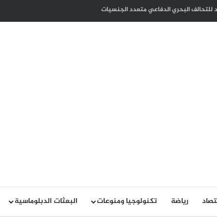
ب الأعمال بترخيص أنشطتهم التجارية ضمان للاستدامة وحماية للاستثمارات
تصاد
رياضة
تكنولوجيا ومنوعات
البعثات الدبلوماسية