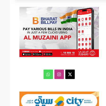
عن
‫X
انستقرام
واتساب