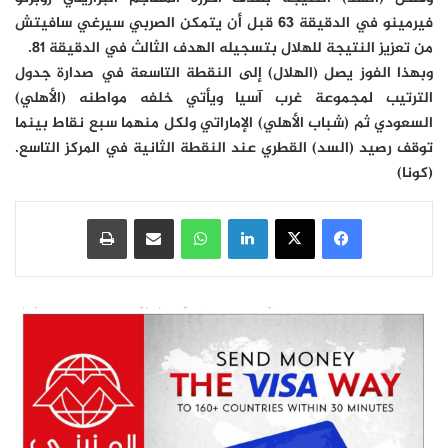
فيرمينو في الدقيقة 63 قبل أن يتمكن الصربي سيرغي سافيتش
من تعزيز النتيجة للهلال بتسجيله الهدف الثالث في الدقيقة 81.
وبهذا الفوز يصل (الهلال) إلى النقطة التاسعة في صدارة جدول
الترتيب لمجموعة غرب آسيا ويأتي خلفه مواطنه (الأهلي)
السعودي ثم (شباب الأهلي) الإماراتي ولكل منهما سبع نقاط بينما
توقف رصيد (السد) القطري عند النقطة الثانية في المركز التاسع.
(كونا)
فيسبوك
‫X
لينكدإن
واتساب
مشاركة عبر البريد
طباعة