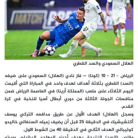
الهلال السعودي والسد القطري
الرياض – 21 – 10 (كونا) — فاز نادي (الهلال) السعودي على ضيفه
(السد) القطري بثلاثة أهداف لهدف واحد في المباراة التي أقيمت
اليوم الثلاثاء على ملعب (المملكة أرينا) في العاصمة الرياض ضمن
منافسات الجولة الثالثة من دوري أبطال آسيا للنخبة في كرة
القدم.
وسجل (الهلال) الهدف الأول عن طريق مدافعه التركي يوسف
أكتشيشيك في الدقيقة 25 قبل أن يضيف زميله السنغالي خاليدو
كوليبالي الهدف الثاني في الدقيقة 40 من الشوط الاول.
وقلص (السد) النتيجة بهدف أحرزه المهاجم البرازيلي روبرتو