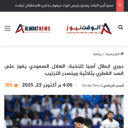
الصادرات الألمانية تسجل مستوى قياسيا في يونيو رغم تبعات حرب إيران
بحث عن
الق
الرئيسية
/
رياضة
دوري ابطال آسيا للنخبة: الهلال السعودي يفوز على
السد القطري بثلاثية ويتصدر الترتيب
4:06 م أكتوبر 22, 2025
155
المحرر الرياضي | Alwakt News