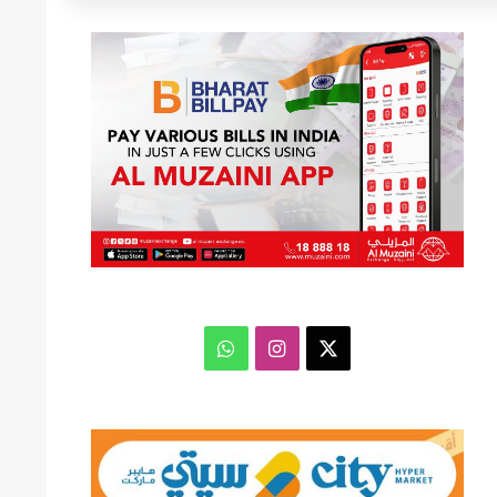
عن
‫X
انستقرام
واتساب