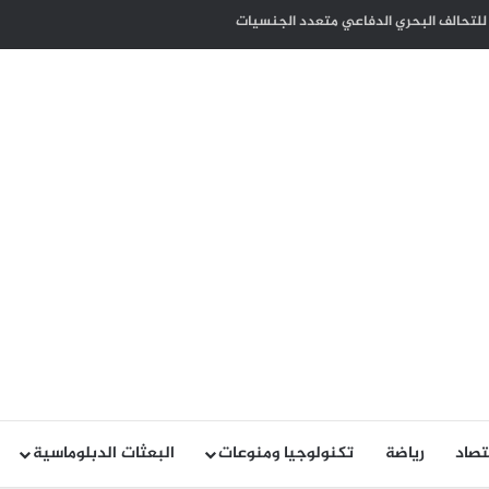
 الأعمال بترخيص أنشطتهم التجارية ضمان للاستدامة وحماية للاستثمارات
تصاد
رياضة
تكنولوجيا ومنوعات
البعثات الدبلوماسية