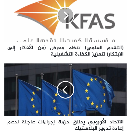
تنظم
معرض
(من
الأفكار
إلى
الابتكار)
لتعزيز
(التقدم العلمي) تنظم معرض (من الأفكار إلى
الكفاءة
التشغيلية
الابتكار) لتعزيز الكفاءة التشغيلية
الاتحاد
الأوروبي
يطلق
حزمة
إجراءات
عاجلة
لدعم
إعادة
تدوير
الاتحاد الأوروبي يطلق حزمة إجراءات عاجلة لدعم
البلاستيك
إعادة تدوير البلاستيك