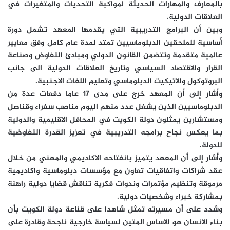
بالمعارف والمهارات الحديثة لمواكبة التحديات والمتغيرات في
العلاقات الدولية.
وبين أن البرامج التدريبية التي يقدمها المعهد تشمل دورة
أساسية للملحقين الدبلوماسيين تمتد لمدة عام كامل وفق معايير
عالمية متقدمة وتتضمن القانون الدولي ومبادئ التفاوض وصناعة
القرار والاقتصاد السياسي وتاريخ العلاقات الدولية الى جانب
البروتوكول والاتيكيت الدبلوماسي وتعليم اللغات الاجنبية.
وأشار إلى أن المعهد خرج على مدى 17 عاما دفعات عدة من
الدبلوماسيين الذين يشغل عدد منهم اليوم مناصب سفراء وقناصل
ومستشارين يمثلون دولة الكويت في المحافل الاقليمية والدولية
بما يعكس نجاح برامجه التدريبية في تعزيز القدرة التفاوضية
للدولة.
وأشار إلى أن المعهد يتميز بانفتاحه الاكاديمي والمهني من خلال
عقد شراكات واتفاقيات تعاون مع مؤسسات دبلوماسية واكاديمية
مرموقة وتنظيم مؤتمرات وندوات فكرية تناقش قضايا دولية راهنة
بمشاركة خبراء وشخصيات دولية.
وشدد على أن مسيرته تمثل شاهدا على قناعة دولة الكويت بأن
بناء الانسان هو الاساس المتين لسياسة خارجية ناجحة وقادرة على