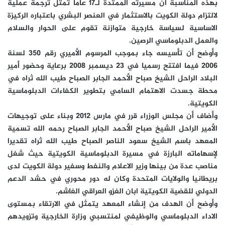
بهذه المناسبة أن مسيرته الممتدة لـ17 عاما تمثل ترجمة عملية
لالتزام دولة الكويت بالاستثمار في العنصر البشري باعتباره الركيزة
الاساسية لسياسة خارجية متوازنة تقوم على الحوار والسلام
والعمل الدبلوماسي الرصين.
وأوضح أن تأسيسه جاء بموجب المرسوم الأميري رقم 350 لسنة
2006 فيما افتتح رسميا في 23 ديسمبر 2008 برعاية وحضور أمير
البلاد الراحل الشيخ صباح الأحمد الجابر الصباح طيب الله ثراه في
محطة جسدت الاهتمام السامي بتطوير الكفاءات الدبلوماسية
الكويتية.
وأضاف أن مجلس الوزراء قرر في مارس 2012 وبناء على توجيهات
الأمير الراحل الشيخ صباح الأحمد الجابر الصباح رحمه الله تسمية
المعهد باسم الشيخ سعود الناصر الصباح طيب الله ثراه تقديرا
لإسهاماته البارزة في مسيرة الدبلوماسية الكويتية حيث شغل
مناصب عدة من بينها وزير الاعلام والنفط وسفير دولة الكويت لدى
بريطانيا والولايات المتحدة وكان له دور محوري في حشد الدعم
الدولي للقضية الكويتية ابان الغزو العراقي الغاشم.
وأوضح أن الهدف من إنشاء المعهد يتمثل في الارتقاء بمستوى
الاداء الدبلوماسي والوظيفي لمنتسبي وزارة الخارجية وتزويدهم