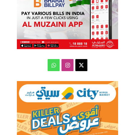
‫X
انستقرام
واتساب