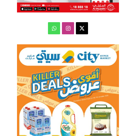
‫X
انستقرام
واتساب