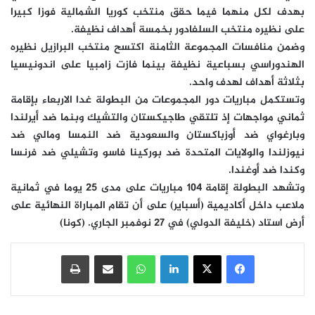
بهدف لكل منهما فيما حقق منتخب كوريا الشمالية فوزا كبيرا
على نظيره منتخب السلفادور بخمسة أهداف نظيفة.
وضمن منافسات المجموعة الثامنة اكتسح منتخب البرازيل نظيره
الهندوراسي بسباعية نظيفة بينما فازت زامبيا على اندونيسيا
بثلاثة أهداف لهدف واحد.
وتستكمل مباريات دور المجموعات من البطولة غدا الاربعاء بإقامة
ثماني مواجهات إذ تلتقي طاجيكستان والتشيك وبنما ضد أيرلندا
وبارغواي ضد أوزباكستان والسعودية ضد النمسا ومالي ضد
نيوزلندا والولايات المتحدة ضد بوركينا فاسو وتشيلي ضد فرنسا
وكندا ضد أوغندا.
وتشهد البطولة إقامة 104 مباريات على مدى 25 يوما في ثمانية
ملاعب داخل أكاديمية (أسباير) على أن تقام المباراة النهائية على
أرض استاد (خليفة الدولي) في 27 نوفمبر الجاري. (كونا)
فيسبوك
‫X
لينكدإن
واتساب
مشاركة عبر البريد
طباعة