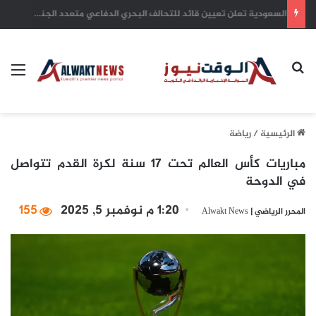
بلدية الكويت: التزام أصحاب الأعمال بترخيص أنشطتهم التجارية ضمان للاستدامة وحماية للاستثمارات
بحث عن
الق
الرئيسية
/
رياضة
مباريات كأس العالم تحت 17 سنة لكرة القدم تتواصل
في الدوحة
1:20 م نوفمبر 5, 2025
155
المحرر الرياضي | Alwakt News