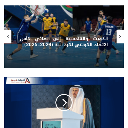
كأس العالم للأندية للقدم.. بايرن ميونخ
يفوز على بوكا جونيورز (2 – 1)
وزير
(الاتصالات):
اتفاقية
الكويت
و(غوغل
كلاود)
محطة
استراتيجية
في