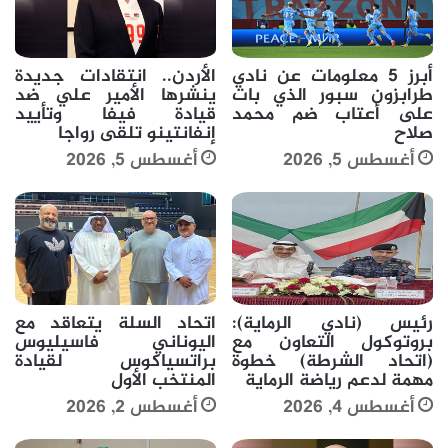
أبرز 5 معلومات عن نادي
الأردن.. انتقادات جديدة
طرابزون سبور الذي بات
ينشرها الأمير علي ضد
على أعتاب ضم محمد
قيادة فيفا وتأييد
صلاح
إنفانتينو تلقى رواجا
أغسطس 5, 2026
أغسطس 5, 2026
رئيس (نادي الرماية):
اتحاد السلة يتعاقد مع
بروتوكول التعاون مع
اليوناني فاسيليوس
(اتحاد الشرطة) خطوة
براتسياكوس لقيادة
مهمة لدعم رياضة الرماية
المنتخب الأول
أغسطس 4, 2026
أغسطس 2, 2026