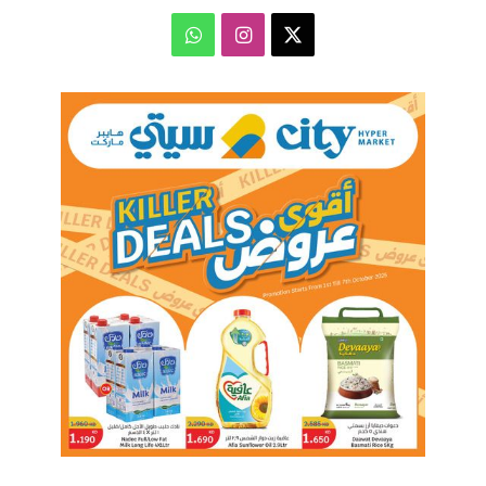
‫X
انستقرام
واتساب