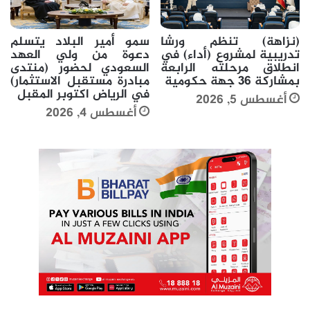
(نزاهة) تنظم ورشا
سمو أمير البلاد يتسلم
تدريبية لمشروع (أداء) في
دعوة من ولي العهد
انطلاق مرحلته الرابعة
السعودي لحضور (منتدى
بمشاركة 36 جهة حكومية
مبادرة مستقبل الاستثمار)
في الرياض اكتوبر المقبل
أغسطس 5, 2026
أغسطس 4, 2026