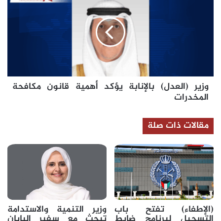
(العدل)
بالإنابة
يؤكد
أهمية
قانون
مكافحة
المخدرات
وزير (العدل) بالإنابة يؤكد أهمية قانون مكافحة
المخدرات
مقالات ذات صلة
(الإطفاء) تفتح باب
وزير التنمية والاستدامة
التسجيل لبرنامج ضابط
تبحث مع سفير اليابان