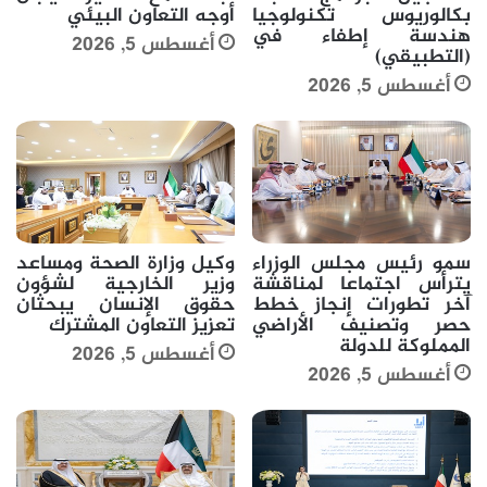
بكالوريوس تكنولوجيا
أوجه التعاون البيئي
هندسة إطفاء في
أغسطس 5, 2026
(التطبيقي)
أغسطس 5, 2026
سمو رئيس مجلس الوزراء
وكيل وزارة الصحة ومساعد
يترأس اجتماعا لمناقشة
وزير الخارجية لشؤون
آخر تطورات إنجاز خطط
حقوق الإنسان يبحثان
حصر وتصنيف الأراضي
تعزيز التعاون المشترك
المملوكة للدولة
أغسطس 5, 2026
أغسطس 5, 2026