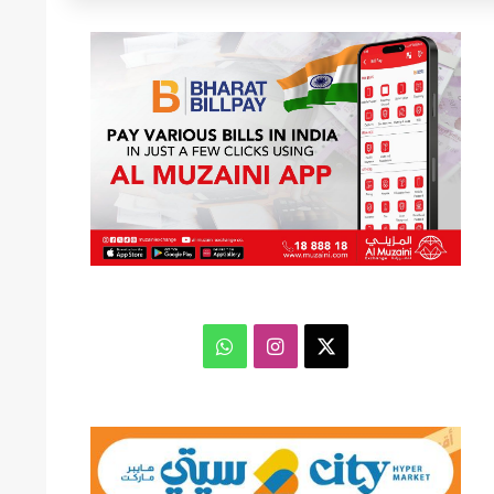
عن
‫X
انستقرام
واتساب