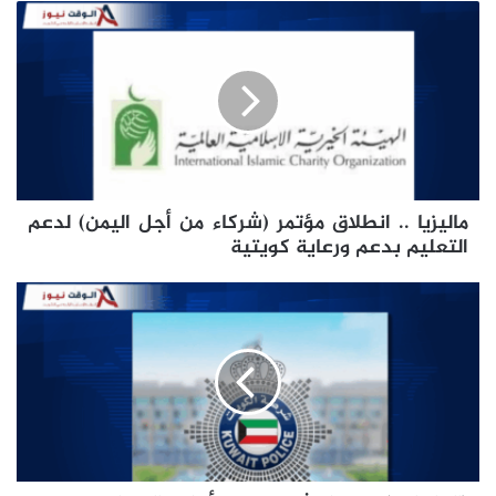
ماليزيا
..
انطلاق
مؤتمر
(شركاء
من
أجل
اليمن)
لدعم
ماليزيا .. انطلاق مؤتمر (شركاء من أجل اليمن) لدعم
التعليم
بدعم
التعليم بدعم ورعاية كويتية
ورعاية
كويتية
(الداخلية):
ضبط
شخص
من
أرباب
السوابق
بتهمة
تصنيع
وترويج