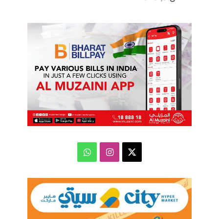
‫X
انستقرام
واتساب