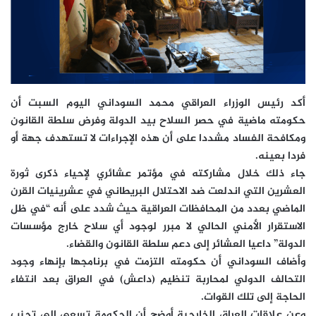
أكد رئيس الوزراء العراقي محمد السوداني اليوم السبت أن
حكومته ماضية في حصر السلاح بيد الدولة وفرض سلطة القانون
ومكافحة الفساد مشددا على أن هذه الإجراءات لا تستهدف جهة أو
فردا بعينه.
جاء ذلك خلال مشاركته في مؤتمر عشائري لإحياء ذكرى ثورة
العشرين التي اندلعت ضد الاحتلال البريطاني في عشرينيات القرن
الماضي بعدد من المحافظات العراقية حيث شدد على أنه “في ظل
الاستقرار الأمني الحالي لا مبرر لوجود أي سلاح خارج مؤسسات
الدولة” داعيا العشائر إلى دعم سلطة القانون والقضاء.
وأضاف السوداني أن حكومته التزمت في برنامجها بإنهاء وجود
التحالف الدولي لمحاربة تنظيم (داعش) في العراق بعد انتفاء
الحاجة إلى تلك القوات.
وعن علاقات العراق الخارجية أوضح أن الحكومة تسعى إلى تجنب