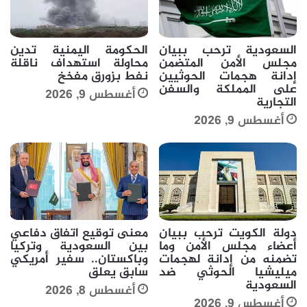
السعودية ترحب ببيان
الحكومة اليمنية تدين
مجلس الأمن المتضمن
محاولة استهداف ناقلة
إدانة هجمات الحوثيين
نفط بزورق مفخخ
على المملكة والسفن
أغسطس 9, 2026
التجارية
أغسطس 9, 2026
دولة الكويت ترحب ببيان
معنى توقيع اتفاق دفاعي
أعضاء مجلس الأمن وما
بين السعودية وتركيا
تضمنه من إدانة لهجمات
وباكستان.. سفير أمريكي
ميليشيا الحوثي ضد
سابق يعلق
السعودية
أغسطس 8, 2026
أغسطس 9, 2026