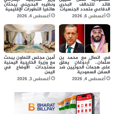
قائد للتحالف البحري
ونظيره البحريني يبحثان
الدفاعي متعدد الجنسيات
هاتفيا التطورات الإقليمية
أغسطس 6, 2026
أغسطس 4, 2026
في اتصال مع محمد بن
أمين مجلس التعاون يبحث
سلمان.. أردوغان يعلق
مع وزيرة الخارجية اليمنية
على هجمات الحوثيين ضد
مستجدات الأوضاع في
السفن السعودية
اليمن
أغسطس 4, 2026
أغسطس 3, 2026