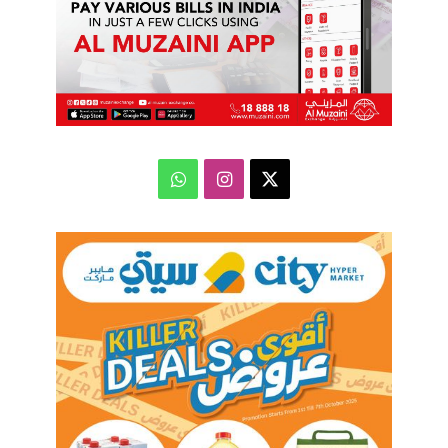
‫X
انستقرام
واتساب