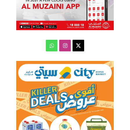
‫X
انستقرام
واتساب