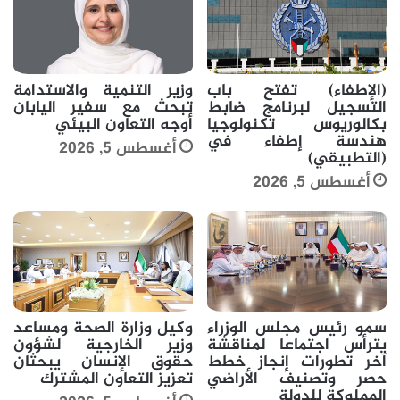
(الإطفاء) تفتح باب
وزير التنمية والاستدامة
التسجيل لبرنامج ضابط
تبحث مع سفير اليابان
بكالوريوس تكنولوجيا
أوجه التعاون البيئي
هندسة إطفاء في
أغسطس 5, 2026
(التطبيقي)
أغسطس 5, 2026
سمو رئيس مجلس الوزراء
وكيل وزارة الصحة ومساعد
يترأس اجتماعا لمناقشة
وزير الخارجية لشؤون
آخر تطورات إنجاز خطط
حقوق الإنسان يبحثان
حصر وتصنيف الأراضي
تعزيز التعاون المشترك
المملوكة للدولة