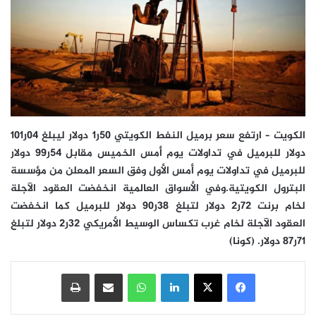
الكويت – ارتفع سعر برميل النفط الكويتي 50ر1 دولار ليبلغ 04ر101
دولار للبرميل في تداولات يوم أمس الخميس مقابل 54ر99 دولار
للبرميل في تداولات يوم أمس الأول وفق السعر المعلن من مؤسسة
البترول الكويتية.وفي الأسواق العالمية انخفضت العقود الآجلة
لخام برنت 72ر2 دولار لتبلغ 38ر90 دولار للبرميل كما انخفضت
العقود الآجلة لخام غرب تكساس الوسيط الأمريكي 32ر2 دولار لتبلغ
71ر87 دولار. (كونا)
فيسبوك
‫X
لينكدإن
واتساب
مشاركة عبر البريد
طباعة