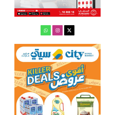
‫X
انستقرام
واتساب