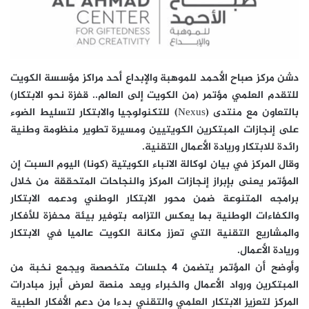
دشن مركز صباح الأحمد للموهبة والإبداع أحد مراكز مؤسسة الكويت
للتقدم العلمي مؤتمر (من الكويت إلى العالم.. قفزة نحو الابتكار)
بالتعاون مع منتدى (Nexus) للتكنولوجيا والابتكار لتسليط الضوء
على إنجازات المبتكرين الكويتيين ومسيرة تطوير منظومة وطنية
رائدة للابتكار وريادة الأعمال التقنية.
وقال المركز في بيان لوكالة الانباء الكويتية (كونا) اليوم السبت إن
المؤتمر يعنى بإبراز إنجازات المركز والنجاحات المتحققة من خلال
برامجه المتنوعة ضمن محور الابتكار الوطني ودعمه الابتكار
والكفاءات الوطنية بما يعكس التزامه بتوفير بيئة محفزة للأفكار
والمشاريع التقنية التي تعزز مكانة الكويت عالميا في الابتكار
وريادة الأعمال.
وأوضح أن المؤتمر يتضمن 4 جلسات متخصصة ويجمع نخبة من
المبتكرين ورواد الأعمال والخبراء ويعد منصة لعرض أبرز مبادرات
المركز لتعزيز الابتكار العلمي والتقني بدءا من دعم الأفكار الطبية