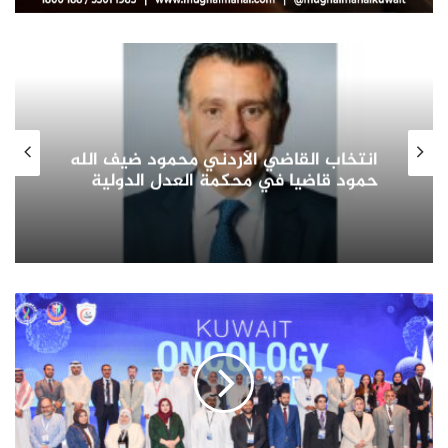
صاحب السمو الأمير الشيخ مشعل الأحمد
الجابر الصباح يشيد بدور المرأة الكويتية
في التنمية الشاملة ويؤكد: شريك
أساسي في بناء الوطن وتمثيله دوليا
(الصحة):
الكويت
تشهد
نقلة
نوعية
في
الرعاية