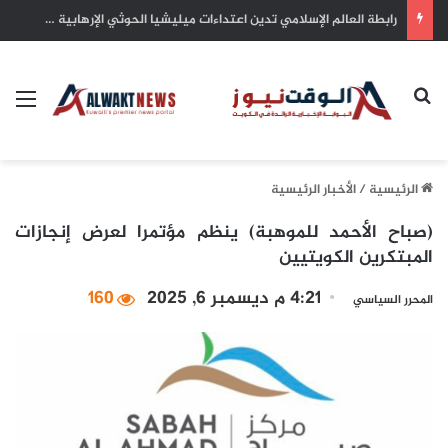
سمو أمير البلاد يهنئ رئيس كوت ديفوار بذكرى الاستقلال لبلاده
بحث عن
الق
الرئيسية
/
الأخبار الرئيسية
(صباح الأحمد للموهبة) ينظم مؤتمرا لعرض إنجازات
المبتكرين الكويتيين
4:21 م ديسمبر 6, 2025
160
المحرر السياسي