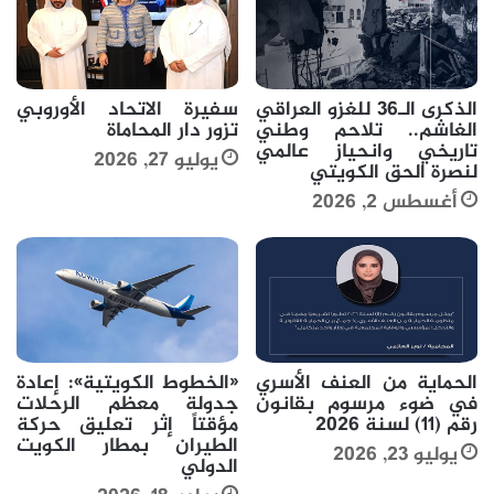
الذكرى الـ36 للغزو العراقي
سفيرة الاتحاد الأوروبي
الغاشم.. تلاحم وطني
تزور دار المحاماة
تاريخي وانحياز عالمي
يوليو 27, 2026
لنصرة الحق الكويتي
أغسطس 2, 2026
الحماية من العنف الأسري
«الخطوط الكويتية»: إعادة
في ضوء مرسوم بقانون
جدولة معظم الرحلات
رقم (11) لسنة 2026
مؤقتاً إثر تعليق حركة
الطيران بمطار الكويت
يوليو 23, 2026
الدولي