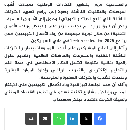
والهندسية مرورا بتطوير الكفاءات الوطنية بمجالات أشباه
الموصلات والتقنيات الناشئة وصولا إلى برامج تسريع الشركات
الناشئة التي تتيح للابتكار الكويتي الوصول إلى الأسواق العالمية.
وذكر أن المؤتمر يختتم بجلسة تركز على (الابتكار وريادة الأعمال
التقنية) من خلال تجربة مجموعة من رواد الأعمال الكويتيين ضمن
برنامج Tech Acceleration 2025 في وادي السيليكون.
وأشار إلى اطلاع المشاركين على أحدث الممارسات بتطوير الشركات
الناشئة التقنية والمسرعات والحاضنات العالمية وتقديم حلول
رقمية وتقنية متنوعة تشمل الذكاء الاصطناعي في صحة الفم
والتعليم الإلكتروني والتدريب الرياضي وإدارة الموارد البشرية
ومنصات للأندية والشركات الصغيرة والمتوسطة.
وأفاد أن هذه الجلسة تبرز قدرة رواد الأعمال الكويتيين على الابتكار
المحلي وإطلاق مشاريع تقنية تسهم في تطوير الاقتصاد الوطني
وتهيئة الكويت لاقتصاد مبتكر ومستدام.
فيسبوك
‫X
لينكدإن
واتساب
مشاركة عبر البريد
طباعة