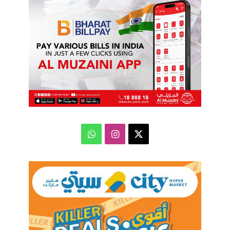
‫X
انستقرام
واتساب