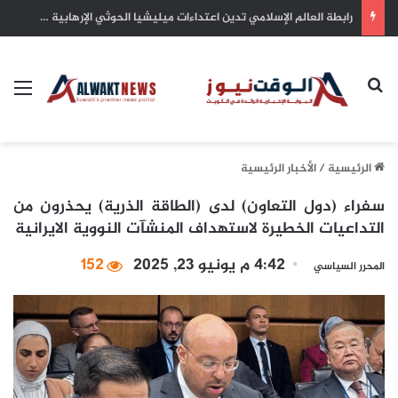
سمو أمير البلاد يهنئ رئيس كوت ديفوار بذكرى الاستقلال لبلاده
بحث عن
الق
الرئيسية
/
الأخبار الرئيسية
سفراء (دول التعاون) لدى (الطاقة الذرية) يحذرون من
التداعيات الخطيرة لاستهداف المنشآت النووية الايرانية
4:42 م يونيو 23, 2025
152
المحرر السياسي