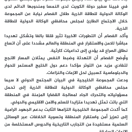
في فيينا سفير دولة الكويت لدى النمسا ومندوبها الدائم لدى
الوكالة الدولية للطاقة الذرية طلال الفصام نيابة عن المجموعة
خلال الاجتماع الطارئ لمجلس محافظي الوكالة الدولية للطاقة
الذرية.
وأكد الفصام أن التطورات الاخيرة تثير قلقا بالغا وتشكل تهديدا
مباشرا للامن والاستقرار في المنطقة والعالم مشددا على أن اتساع
نطاق الصراع قد يؤدي إلى تداعيات كارثية.
وأوضح الفصام أن التهدئة وضبط النفس يمثلان المسار الانجع
لتفادي مزيد من التوتر مؤكدا دعم دول الخليج المستمر للحوار
والدبلوماسية كسبيل لحل الازمات والنزاعات.
ودعت المجموعة الخليجية في البيان المجتمع الدولي لا سيما
مجلس محافظي الوكالة الدولية للطاقة الذرية إلى تحمل
مسؤولياته والتحرك الجاد لمعالجة القضايا المزمنة في المنطقة
التي باتت تمثل تهديدا متزايدا للسلم والامن الاقليمي والدولي.
كما أكدت المجموعة الخليجية التزامها الثابت بدعم الجهود الرامية
إلى تعزيز أمن واستقرار المنطقة وتسوية الخلافات عبر الوسائل
السلمية مستفيدة من التجارب التاريخية والدروس المستخلصة من
الازمات السابقة.