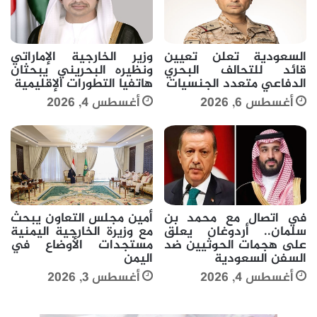
السعودية تعلن تعيين
وزير الخارجية الإماراتي
قائد للتحالف البحري
ونظيره البحريني يبحثان
الدفاعي متعدد الجنسيات
هاتفيا التطورات الإقليمية
أغسطس 6, 2026
أغسطس 4, 2026
في اتصال مع محمد بن
أمين مجلس التعاون يبحث
سلمان.. أردوغان يعلق
مع وزيرة الخارجية اليمنية
على هجمات الحوثيين ضد
مستجدات الأوضاع في
السفن السعودية
اليمن
أغسطس 4, 2026
أغسطس 3, 2026