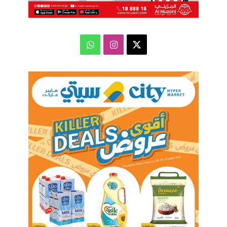
‫X
انستقرام
واتساب