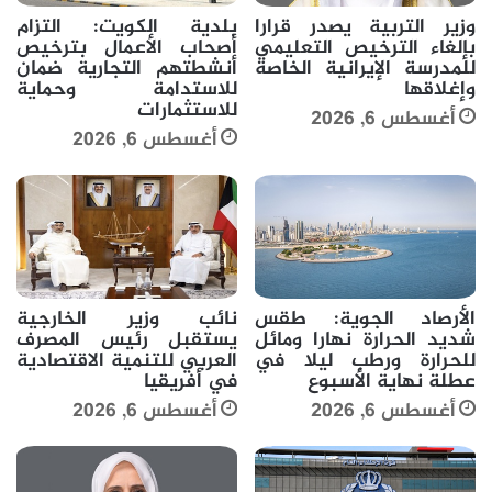
وزير التربية يصدر قرارا
بلدية الكويت: التزام
بإلغاء الترخيص التعليمي
أصحاب الأعمال بترخيص
للمدرسة الإيرانية الخاصة
أنشطتهم التجارية ضمان
وإغلاقها
للاستدامة وحماية
للاستثمارات
أغسطس 6, 2026
أغسطس 6, 2026
الأرصاد الجوية: طقس
نائب وزير الخارجية
شديد الحرارة نهارا ومائل
يستقبل رئيس المصرف
للحرارة ورطب ليلا في
العربي للتنمية الاقتصادية
عطلة نهاية الأسبوع
في أفريقيا
أغسطس 6, 2026
أغسطس 6, 2026