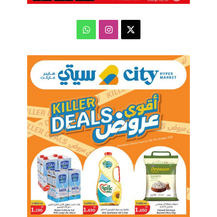
‫X
انستقرام
واتساب