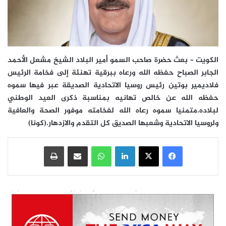
الكويت – بعث حضرة صاحب السمو أمير البلاد الشيخ مشعل الأحمد
الجابر الصباح حفظه الله ورعاه ببرقية تهنئة إلى فخامة الرئيس
فلاديمير بوتين رئيس روسيا الاتحادية الصديقة عبر فيها سموه
حفظه الله عن خالص تهانيه بمناسبة ذكرى العيد الوطني
لبلاده.متمنيا سموه رعاه الله لفخامته موفور الصحة والعافية
ولروسيا الاتحادية وشعبها الصديق كل التقدم والازدهار.(كونا)
فيسبوك
‫X
لينكدإن
واتساب
مشاركة عبر البريد
طباعة