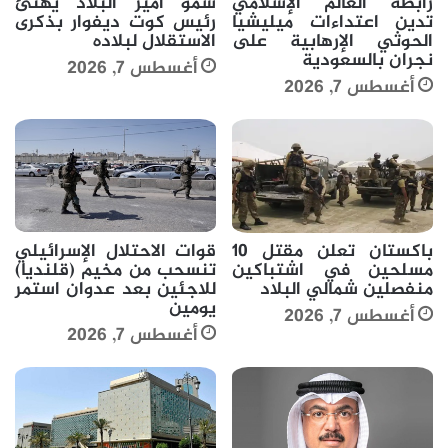
رابطة العالم الإسلامي
سمو أمير البلاد يهنئ
تدين اعتداءات ميليشيا
رئيس كوت ديفوار بذكرى
الحوثي الإرهابية على
الاستقلال لبلاده
نجران بالسعودية
أغسطس 7, 2026
أغسطس 7, 2026
باكستان تعلن مقتل 10
قوات الاحتلال الإسرائيلي
مسلحين في اشتباكين
تنسحب من مخيم (قلنديا)
منفصلين شمالي البلاد
للاجئين بعد عدوان استمر
يومين
أغسطس 7, 2026
أغسطس 7, 2026