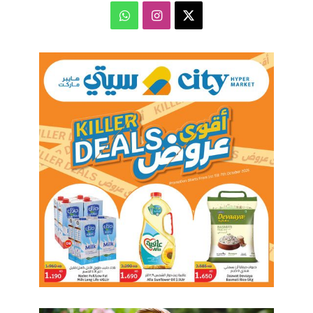
‫X
انستقرام
واتساب