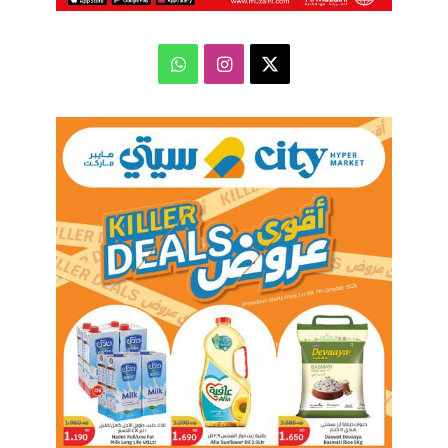
‫X
انستقرام
واتساب