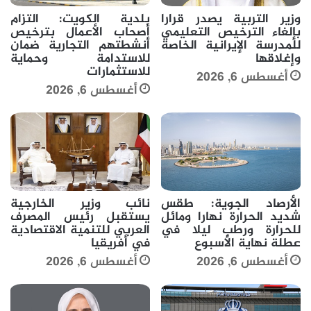
وزير التربية يصدر قرارا
بلدية الكويت: التزام
بإلغاء الترخيص التعليمي
أصحاب الأعمال بترخيص
للمدرسة الإيرانية الخاصة
أنشطتهم التجارية ضمان
وإغلاقها
للاستدامة وحماية
للاستثمارات
أغسطس 6, 2026
أغسطس 6, 2026
الأرصاد الجوية: طقس
نائب وزير الخارجية
شديد الحرارة نهارا ومائل
يستقبل رئيس المصرف
للحرارة ورطب ليلا في
العربي للتنمية الاقتصادية
عطلة نهاية الأسبوع
في أفريقيا
أغسطس 6, 2026
أغسطس 6, 2026