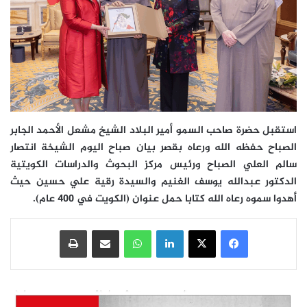
استقبل حضرة صاحب السمو أمير البلاد الشيخ مشعل الأحمد الجابر
الصباح حفظه الله ورعاه بقصر بيان صباح اليوم الشيخة انتصار
سالم العلي الصباح ورئيس مركز البحوث والدراسات الكويتية
الدكتور عبدالله يوسف الغنيم والسيدة رقية علي حسين حيث
أهدوا سموه رعاه الله كتابا حمل عنوان (الكويت في 400 عام).
فيسبوك
‫X
لينكدإن
واتساب
مشاركة عبر البريد
طباعة