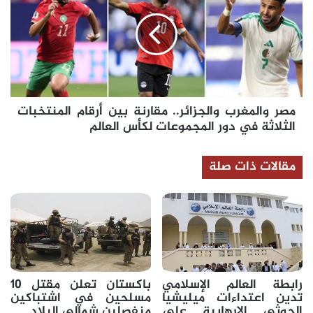
والجزائر..
مقارنة
بين
أرقام
المنتخبات
الثلاثة
في
مصر والمغرب والجزائر.. مقارنة بين أرقام المنتخبات
دور
المجموعات
الثلاثة في دور المجموعات لكأس العالم
لكأس
العالم
مقالات ذات صلة
رابطة العالم الإسلامي
باكستان تعلن مقتل 10
تدين اعتداءات ميليشيا
مسلحين في اشتباكين
الحوثي الإرهابية على
منفصلين شمالي البلاد