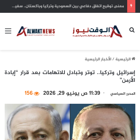
يد العطاء الكويتية.. شريان أمل يتدفق في شرايين غزة واليمن والسودان وتشاد
بحث عن
الق
الرئيسية
/
الأخبار الرئيسية
إسرائيل وتركيا.. توتر وتبادل للاتهامات بعد قرار “إبادة
الأرمن”
11:39 ص يونيو 29, 2026
156
المحرر السياسي