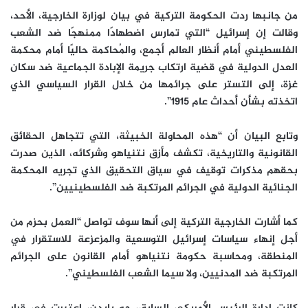
من جانبها ردت الحكومة التركية في بيان لوزارة الخارجية، الأحد،
وقالت إن إسرائيل “التي تمارس اضطهادًا ممنهجًا ضد الشعب
الفلسطيني أمام أنظار العالم أجمع، والمُحاكمة حاليًا أمام محكمة
العدل الدولية في قضية ارتكاب جريمة الإبادة الجماعية ضد سكان
غزة، إلى التستر على جرائمها من خلال القرار السياسي الذي
اتخذته بشأن أحداث عام 1915”.
وتابع البيان أن “هذه المحاولة الخبيثة، التي تتجاهل الحقائق
القانونية والتاريخية، تكشف مأزق نتنياهو وشركائه، الذين صدرت
بحقهم مذكرات توقيف في سياق التحقيق الذي تجريه المحكمة
الجنائية الدولية في الجرائم المرتكبة ضد الفلسطينيين”.
كما أشارت الخارجية التركية إلى أنها سوف تواصل “العمل بحزم من
أجل إنهاء سياسات إسرائيل التوسعية والمزعزعة للاستقرار في
المنطقة، ومحاسبة حكومة نتنياهو أمام القانون على الجرائم
المرتكبة ضد المدنيين، ولا سيما الشعب الفلسطيني”.