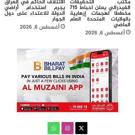
مكتب التحقيقات
الائتلاف الحاكم في العراق
الفيدرالي يعلن احباط 715
يجرم استخدام أراضي
مخططا لهجمات إرهابية
الدولة للاعتداء على دول
بالولايات المتحدة العام
الجوار
الماضي
أغسطس 6, 2026
أغسطس 6, 2026
‫X
انستقرام
واتساب