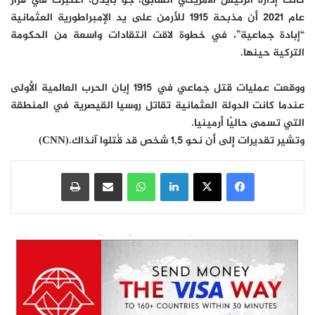
كانت إدارة الرئيس الأمريكي السابق، جو بايدن، اعتبرت في قرار
عام 2021 أن مذبحة 1915 للأرمن على يد الإمبراطورية العثمانية
“إبادة جماعية”، في خطوة لاقت انتقادات واسعة من الحكومة
التركية حينها.
ووقعت عمليات قتل جماعي في 1915 إبان الحرب العالمية الأولى
عندما كانت الدولة العثمانية تقاتل روسيا القيصرية في المنطقة
التي تسمى حاليًا أرمينيا.
وتشير تقديرات إلى أن نحو 1,5 شخص قد قُتلوا آنذاك.
(CNN)
فيسبوك
‫X
لينكدإن
واتساب
مشاركة عبر البريد
طباعة