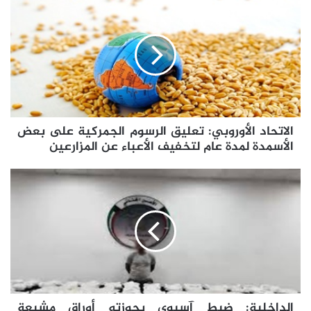
الأوروبي:
تعليق
الرسوم
الجمركية
على
بعض
الأسمدة
لمدة
الاتحاد الأوروبي: تعليق الرسوم الجمركية على بعض
عام
لتخفيف
الأسمدة لمدة عام لتخفيف الأعباء عن المزارعين
الأعباء
عن
الداخلية:
المزارعين
ضبط
آسيوي
بحوزته
أوراق
مشبعة
بالمؤثرات
العقلية
في
الداخلية: ضبط آسيوي بحوزته أوراق مشبعة
أسلوب