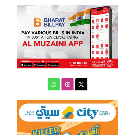
‫X
انستقرام
واتساب