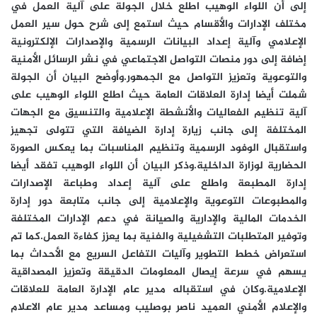
إلى أن اللواء الوهيب اطلع خلال الجولة على آلية العمل في
مختلف الإدارات والأقسام حيث استمع إلى شرح حول سير العمل
الإعلامي وآلية إعداد البيانات الرسمية والإصدارات الإلكترونية
إضافة إلى دور منصات التواصل الاجتماعي في نشر الرسائل الأمنية
والتوعوية وتعزيز التواصل مع الجمهور.وأوضح البيان أن الجولة
شملت أيضا إدارة العلاقات العامة حيث اطلع اللواء الوهيب على
آلية تنظيم الفعاليات والأنشطة الإعلامية والتنسيق مع الجهات
المختلفة إلى جانب زيارة إدارة الضيافة التي تتولى تجهيز
واستقبال الوفود الرسمية وتنظيم المناسبات بما يعكس الصورة
الحضارية لوزارة الداخلية.وذكر البيان أن اللواء الوهيب تفقد أيضا
إدارة المطبعة واطلع على آلية إعداد وطباعة الإصدارات
والمطبوعات التوعوية والإعلامية إلى جانب متابعة دور إدارة
الخدمات المالية والإدارية والصيانة في دعم الإدارات المختلفة
وتوفير المتطلبات التشغيلية والفنية بما يعزز كفاءة العمل.كما تم
استعراض خطط التطوير وآليات التفاعل السريع مع الأحداث بما
يسهم في سرعة إيصال المعلومات الدقيقة وتعزيز المصداقية
الإعلامية.وكان في استقباله مدير عام الإدارة العامة للعلاقات
والإعلام الأمني العميد ناصر بوصليب ومساعد مدير عام الاعلام