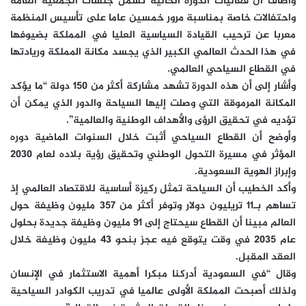
وأضاف أن فعاليات الدورة الحالية تشمل جلسات الجمعية العامة
واحتفالات خاصة بمناسبة مرور خمسين عاما على تأسيس المنظمة
معربا عن ترحيب القيادة السياسية العليا في المملكة بضيوفها
في هذا الحدث العالمي الكبير الذي يجسد مكانة المملكة وريادتها
في القطاع السياحي العالمي.
وأشار إلى أن هذه الدورة تشهد مشاركة أكثر من 150 دولة “ما يؤكد
المكانة المرموقة التي وصلت إليها السياحة والدور الذي يمكن أن
تؤديه في تحقيق الرؤى والأهداف الوطنية والعالمية”.
وأوضح أن القطاع السياحي أثبت خلال السنوات الماضية دوره
المؤثر في مسيرة التحول الوطني وتحقيق رؤية بلاده لعام 2030
وإبراز الهوية السعودية.
وأكد الخطيب أن السياحة تمثل ركيزة أساسية للاقتصاد العالمي إذ
تساهم بـ11 تريليون دولار وتوفر أكثر من 357 مليون وظيفة حول
العالم مبينا أن القطاع سيحتاج إلى 91 مليون وظيفة جديدة بحلول
عام 2035 في وقت يتوقع فيه عجز بنحو 43 مليون وظيفة خلال
العقد المقبل.
وقال “في السعودية أدركنا مبكرا أهمية الاستثمار في الإنسان
ولذلك أصبحت المملكة الأولى عالميا في تدريب الكوادر السياحية