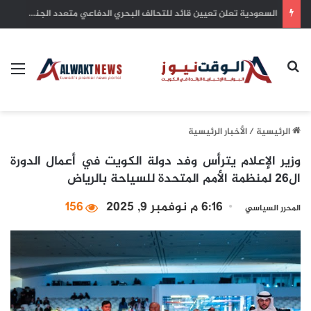
بلدية الكويت: التزام أصحاب الأعمال بترخيص أنشطتهم التجارية ضمان للاستدامة وحماية للاستثمارات
بحث عن
الق
الرئيسية
/
الأخبار الرئيسية
وزير الإعلام يترأس وفد دولة الكويت في أعمال الدورة
ال26 لمنظمة الأمم المتحدة للسياحة بالرياض
6:16 م نوفمبر 9, 2025
156
المحرر السياسي