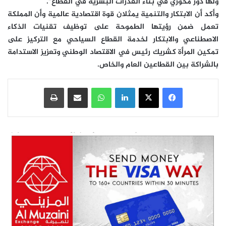
ولها دور محوري في بناء القدرات البشرية في القطاع”.
وأكد أن الابتكار والتنمية يمثلان قوة اقتصادية عالمية وأن المملكة
تعمل ضمن رؤيتها الطموحة على توظيف تقنيات الذكاء
الاصطناعي والابتكار لخدمة القطاع السياحي مع التركيز على
تمكين المرأة كشريك رئيس في الاقتصاد الوطني وتعزيز الاستدامة
بالشراكة بين القطاعين العام والخاص.
فيسبوك
‫X
لينكدإن
واتساب
مشاركة عبر البريد
طباعة