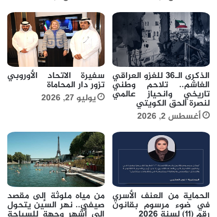
الذكرى الـ36 للغزو العراقي
سفيرة الاتحاد الأوروبي
الغاشم.. تلاحم وطني
تزور دار المحاماة
تاريخي وانحياز عالمي
يوليو 27, 2026
لنصرة الحق الكويتي
أغسطس 2, 2026
الحماية من العنف الأسري
من مياه ملوثة إلى مقصد
في ضوء مرسوم بقانون
صيفي.. نهر السين يتحول
رقم (11) لسنة 2026
إلى أشهر وجهة للسباحة