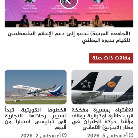
دعم
الإعلام
الفلسطيني
للقيام
بدوره
(الجامعة العربية) تدعو إلى دعم الإعلام الفلسطيني
الوطني
للقيام بدوره الوطني
مقالات ذات صلة
الاشتباه بمسيرة مفخخة
الخطوط الكويتية تبدأ
قرب طائرة أوكرانية يوقف
تسيير رحلاتها التجارية
مؤقتا حركة الطيران في
إلى تبليسي اعتبارا من
مطار (لايبزيغ) الألماني
اليوم
أغسطس 5, 2026
أغسطس 2, 2026