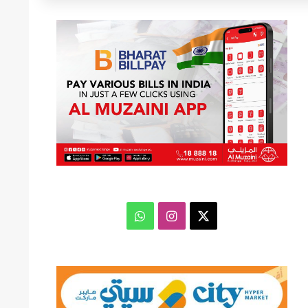
عن
‫X
انستقرام
واتساب