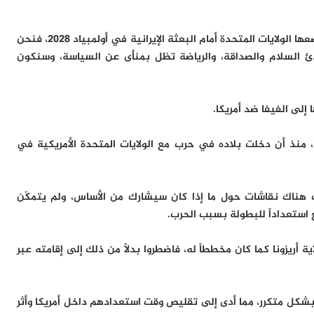
وأكد أنهم “لا تساورهم أي مخاوف بشأن العراقيل التي قد تضعها الولايات المتحدة أمام البعثة الإيرانية في أولمبياد 2028، فنحن
دئ السلام والصداقة، والرياضة تظل بمنأى عن السياسة، وسنكون
 إلى الفيفا ضد أمريكا.
منذ أن دخلت بلاده في حرب مع الولايات المتحدة الأمريكية في
ت هناك نقاشات حول ما إذا كان سيشارك من الأساس، ولم يتمكّن
ع استعداداً للبطولة بسبب الحرب.
أريزونا كما كان مخططاً له، فاضطروا بدلاً من ذلك إلى إقامته عبر
دة بشكل متكرر، مما أدى إلى تقليص وقت استعدادهم داخل أمريكا وأثر