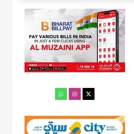
عن
‫X
انستقرام
واتساب