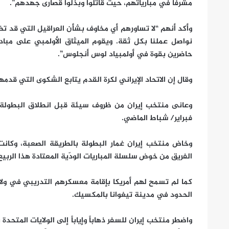
مشرّفاً في مبارياتهم، حيث قاتلوا وبذلوا قصارى جهدهم”.
نواصل عملنا بكل ثقة. ويقوم الميثاق الأولمبي على مبا
حاضرين بقوة في أولمبياد لوس أنجلوس”.
وقال إن الاتحاد الإيراني لكرة القدم يتابع الشكوى التي قدمها
وعانى منتخب إيران من ظروف سيئة قبل انطلاق البطولة، 
فبراير/ شباط الماضي.
وخاض منتخب إيران غمار البطولة بالطريقة الصعبة، وكان
الفريق من خوض سلسلة المباريات الودّية المعتادة هذا الربي
كما لم تسمح لهم أمريكا بإقامة معسكرهم التدريبي في ولاية 
الحدود في مدينة تيغوانا بالمكسيك.
واضطر منتخب إيران للسفر ذهاباً وإياباً إلى الولايات المتح