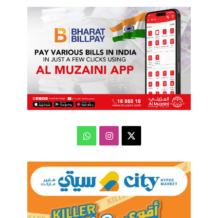
‫X
انستقرام
واتساب