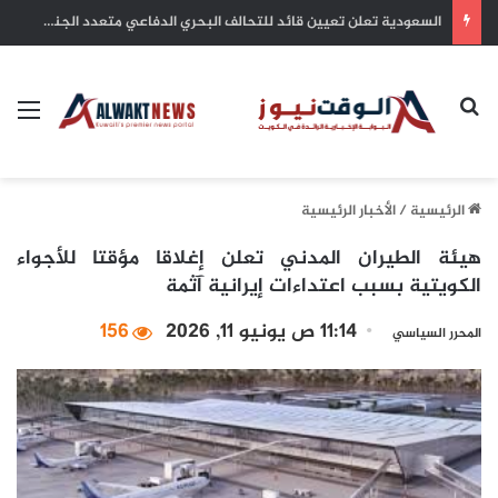
بلدية الكويت: التزام أصحاب الأعمال بترخيص أنشطتهم التجارية ضمان للاستدامة وحماية للاستثمارات
بحث عن
الق
الرئيسية
/
الأخبار الرئيسية
هيئة الطيران المدني تعلن إغلاقا مؤقتا للأجواء
الكويتية بسبب اعتداءات إيرانية آثمة
11:14 ص يونيو 11, 2026
156
المحرر السياسي