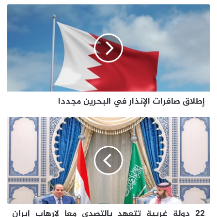
إطلاق
صافرات
الإنذار
في
البحرين
مجددا
إطلاق صافرات الإنذار في البحرين مجددا
22
دولة
غربية
تتعهد
بالتصدي
معا
لإرهاب
إيران
الدولي
22 دولة غربية تتعهد بالتصدي معا لإرهاب إيران