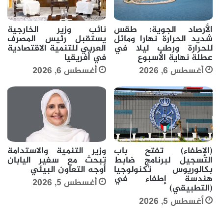
الأرصاد الجوية: طقس
نائب وزير الخارجية
شديد الحرارة نهارا ومائل
يستقبل رئيس المصرف
للحرارة ورطب ليلا في
العربي للتنمية الاقتصادية
عطلة نهاية الأسبوع
في أفريقيا
أغسطس 6, 2026
أغسطس 6, 2026
(الإطفاء) تفتح باب
وزير التنمية والاستدامة
التسجيل لبرنامج ضابط
تبحث مع سفير اليابان
بكالوريوس تكنولوجيا
أوجه التعاون البيئي
هندسة إطفاء في
أغسطس 5, 2026
(التطبيقي)
أغسطس 5, 2026