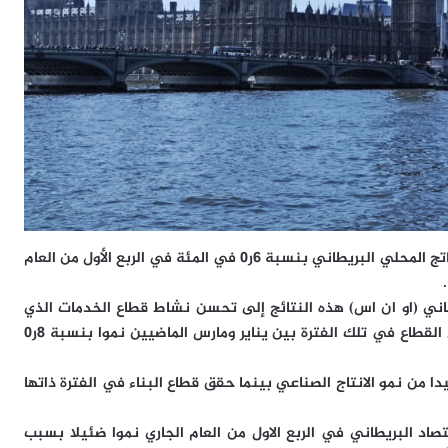
لندن – اظهرت بيانات رسمية اليوم الخميس نمو اجمالي الناتج المحلي البريطاني بنسبة 6ر0 في المئة في الربع الأول من العام
طاني (او ان اس) هذه النتائج إلى تحسن نشاط قطاع الخدمات الذي
يمثل قرابة 80 في المئة من الاقتصاد البريطاني حيث سجل القطاع في تلك الفترة بين يناير ومارس الماضيين نموا بنسبة 8ر0
ج سجل نموا بنسبة 2ر0 بالمئة مستفيدا من نمو الانتاج الصناعي بينما حقق قطاع البناء في الفترة ذاتها
اد البريطاني في الربع الاول من العام الجاري نموا ضئيلا بسبب