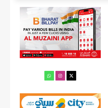
عن
‫X
انستقرام
واتساب