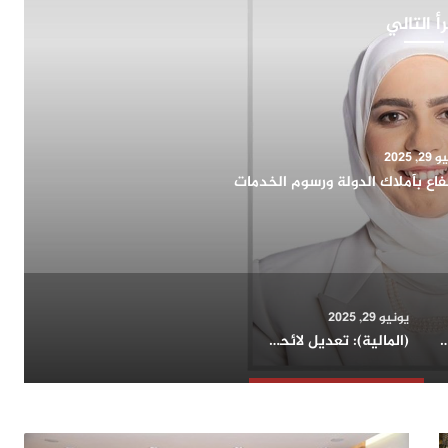
أ التالي
6, 2026
و والاستثمار واتجاهات الطلب للعقارات كمرآة التحول
اقتصادي
يونيو 29, 2025
(الحزام والطريق) بنسختها العاشرة في هونغ كونغ
(المالية): تعديل لائحة الانتفاع بأملاك الدولة ورسوم الخدمات
وزير