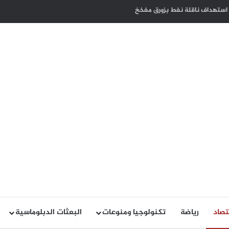
ء مجلس الأمن وما تضمنه من إدانة لهجمات ميليشيا الحوثي ضد السعودية
تصاد
رياضة
تكنولوجيا ومنوعات
البعثات الدبلوماسية