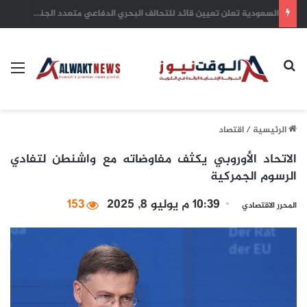
بلدية الكويت: التزام أصحاب الأعمال بترخيص أنشطتهم التجارية ضمان للاستدامة وحماية للاستثمارات
بحث عن
الق
الرئيسية
/
اقتصاد
الاتحاد الأوروبي يكثف مفاوضاته مع واشنطن لتفادي
الرسوم الجمركية
10:39 م يوليو 8, 2025
153
المحرر الاقتصادي