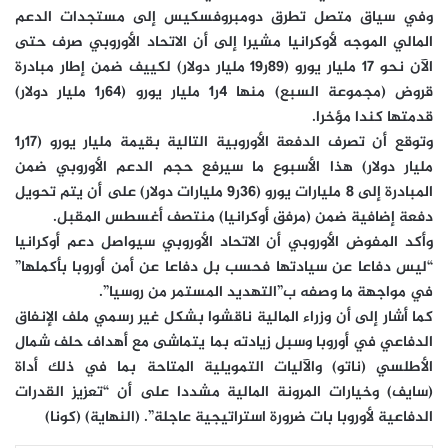
وفي سياق متصل تطرق دومبروفسكيس إلى مستجدات الدعم
المالي الموجه لأوكرانيا مشيرا إلى أن الاتحاد الأوروبي صرف حتى
الآن نحو 17 مليار يورو (89ر19 مليار دولار) لكييف ضمن إطار مبادرة
قروض (مجموعة السبع) منها 4ر1 مليار يورو (64ر1 مليار دولار)
قدمتها كندا مؤخرا.
وتوقع أن تصرف الدفعة الأوروبية التالية بقيمة مليار يورو (17ر1
مليار دولار) هذا الأسبوع ما سيرفع حجم الدعم الأوروبي ضمن
المبادرة إلى 8 مليارات يورو (36ر9 مليارات دولار) على أن يتم تحويل
دفعة إضافية ضمن (مرفق أوكرانيا) منتصف أغسطس المقبل.
وأكد المفوض الأوروبي أن الاتحاد الأوروبي سيواصل دعم أوكرانيا
“ليس دفاعا عن سيادتها فحسب بل دفاعا عن أمن أوروبا بأكملها”
في مواجهة ما وصفه ب”التهديد المستمر من روسيا”.
كما أشار إلى أن وزراء المالية ناقشوا بشكل غير رسمي ملف الإنفاق
الدفاعي في أوروبا وسبل زيادته بما يتماشى مع أهداف حلف شمال
الأطلسي (ناتو) والآليات التمويلية المتاحة بما في ذلك أداة
(سايف) وخيارات المرونة المالية مشددا على أن “تعزيز القدرات
الدفاعية لأوروبا بات ضرورة استراتيجية عاجلة”. (النهاية) (كونا)