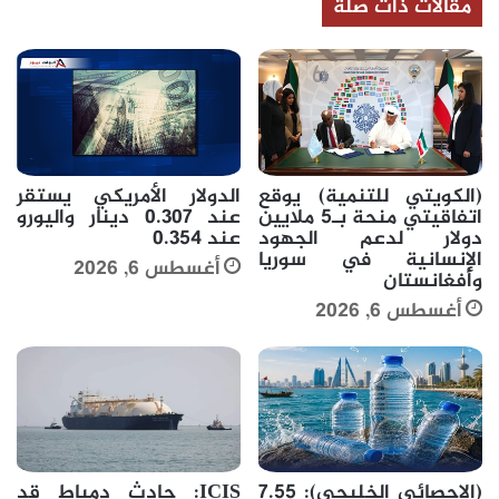
مقالات ذات صلة
(الكويتي للتنمية) يوقع
الدولار الأمريكي يستقر
اتفاقيتي منحة بـ5 ملايين
عند 0.307 دينار واليورو
دولار لدعم الجهود
عند 0.354
الإنسانية في سوريا
أغسطس 6, 2026
وأفغانستان
أغسطس 6, 2026
(الإحصائي الخليجي): 7.55
ICIS: حادث دمياط قد