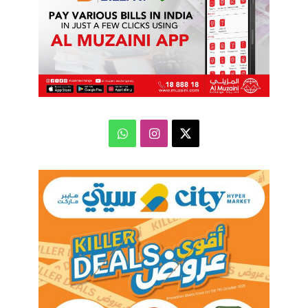
‫X
انستقرام
واتساب