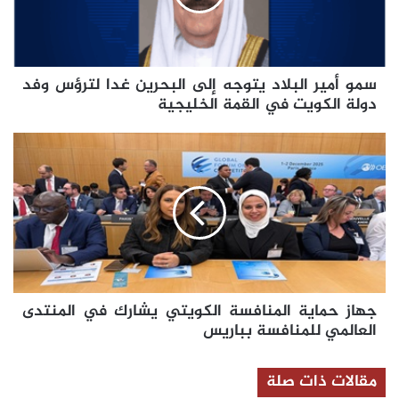
البحرين
غدا
لترؤس
وفد
سمو أمير البلاد يتوجه إلى البحرين غدا لترؤس وفد
دولة
الكويت
دولة الكويت في القمة الخليجية
في
القمة
جهاز
الخليجية
حماية
المنافسة
الكويتي
يشارك
في
المنتدى
العالمي
للمنافسة
جهاز حماية المنافسة الكويتي يشارك في المنتدى
بباريس
العالمي للمنافسة بباريس
مقالات ذات صلة