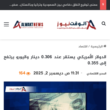
يد العطاء الكويتية.. شريان أمل يتدفق في شرايين غزة واليمن والسودان وتشاد
بحث عن
الق
الرئيسية
/
اقتصاد
الدولار الأمريكي يستقر عند 0.306 دينار واليورو يرتفع
إلى 0.355
11:31 ص ديسمبر 2, 2025
164
المحرر الاقتصادي