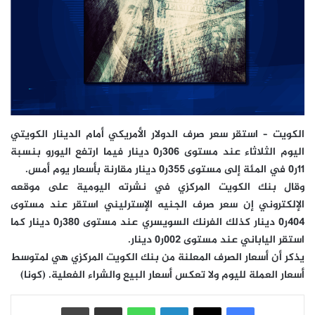
الكويت – استقر سعر صرف الدولار الأمريكي أمام الدينار الكويتي
اليوم الثلاثاء عند مستوى 306ر0 دينار فيما ارتفع اليورو بنسبة
11ر0 في المئة إلى مستوى 355ر0 دينار مقارنة بأسعار يوم أمس.
وقال بنك الكويت المركزي في نشرته اليومية على موقعه
الإلكتروني إن سعر صرف الجنيه الإسترليني استقر عند مستوى
404ر0 دينار كذلك الفرنك السويسري عند مستوى 380ر0 دينار كما
استقر الياباني عند مستوى 002ر0 دينار.
يذكر أن أسعار الصرف المعلنة من بنك الكويت المركزي هي لمتوسط
أسعار العملة لليوم ولا تعكس أسعار البيع والشراء الفعلية. (كونا)
فيسبوك
‫X
لينكدإن
واتساب
مشاركة عبر البريد
طباعة