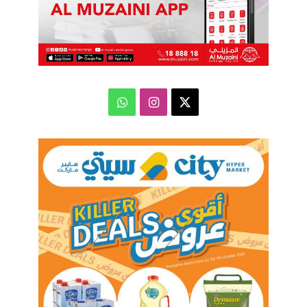
‫X
انستقرام
واتساب