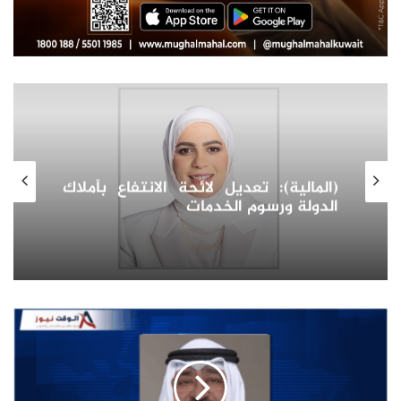
سوق العقارات في أوزبكستان:
استكشاف آفاق النمو والاستثمار
واتجاهات الطلب للعقارات كمرآة التحول
الاقتصادي
سمو
أمير
البلاد
يتوجه
إلى