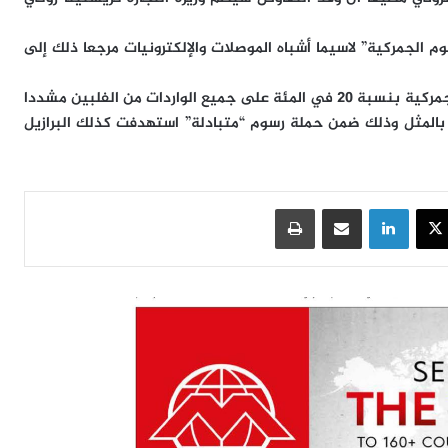
سوم الجمركية” لاسيما أشباه الموصلات والإلكترونيات مرجعا ذلك إلى
وكان الرئيس الأمريكي دونالد ترامب أعلن مؤخرا فرض رسوم جمركية بنسبة 20 في المئة على جميع الواردات من الفلبين مشددا
د بالمثل وذلك ضمن حملة رسوم “متبادلة” استهدفت كذلك البرازيل
سبوك
‫X
لينكدإن
مشاركة عبر البريد
طباعة