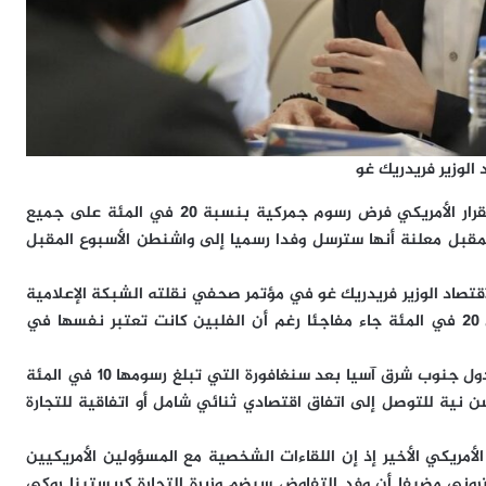
الوزير فريدريك غو
كوالالمبور – أعربت الفلبين اليوم الخميس عن قلقها إزاء القرار الأمريكي فرض رسوم جمركية بنسبة 20 في المئة على جميع
لمقبل معلنة أنها سترسل وفدا رسميا إلى واشنطن الأسبوع المقبل
قتصاد الوزير فريدريك غو في مؤتمر صحفي نقلته الشبكة الإعلامية
العالمية بالفلبين إن قرار رفع الرسوم من 17 في المئة إلى 20 في المئة جاء مفاجئا رغم أن الفلبين كانت تعتبر نفسها في
وأضاف غو أن النسبة الجديدة تمثل ثاني أدنى معدل بين دول جنوب شرق آسيا بعد سنغافورة التي تبلغ رسومها 10 في المئة
حسن نية للتوصل إلى اتفاق اقتصادي ثنائي شامل أو اتفاقية للتجارة
الأمريكي الأخير إذ إن اللقاءات الشخصية مع المسؤولين الأمريكيين
كتروني مضيفا أن وفد التفاوض سيضم وزيرة التجارة كريستينا روكي