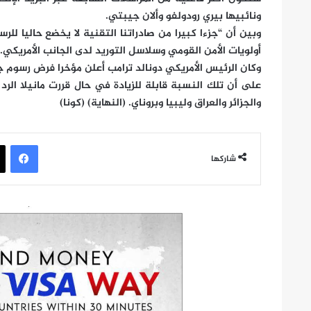
ونائبيها بيري رودولفو وألان جيبتي.
وبين أن “جزءا كبيرا من صادراتنا التقنية لا يخضع حاليا للر
أولويات الأمن القومي وسلاسل التوريد لدى الجانب الأمريكي.
على أن تلك النسبة قابلة للزيادة في حال قررت مانيلا الر
والجزائر والعراق وليبيا وبروناي. (النهاية) (كونا)
في
شاركها