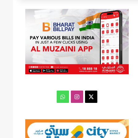
عن
‫X
انستقرام
واتساب