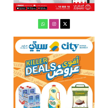
‫X
انستقرام
واتساب