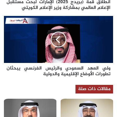
انطلاق قمة (بريدج 2025) الإمارات لبحث مستقبل
بمشاركة
وزير
الإعلام العالمي بمشاركة وزير الإعلام الكويتي
الإعلام
الكويتي
ولي
العهد
السعودي
والرئيس
الفرنسي
يبحثان
تطورات
الأوضاع
الإقليمية
ولي العهد السعودي والرئيس الفرنسي يبحثان
والدولية
تطورات الأوضاع الإقليمية والدولية
مقالات ذات صلة