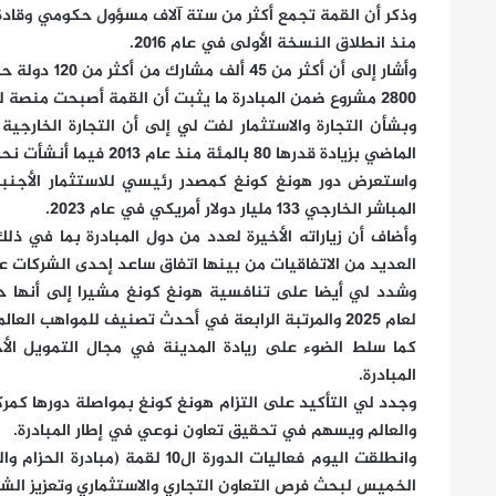
وذكر أن القمة تجمع أكثر من ستة آلاف مسؤول حكومي وقادة ا
منذ انطلاق النسخة الأولى في عام 2016.
وأشار إلى أن 
2800 مشروع ضمن المبادرة ما يثبت أن القمة أصبحت منصة لتحويل الفرص إلى إنجازات عملية.
الماضي بزيادة قدرها 80 بالمئة منذ عام 2013 فيما أنشأت نحو 1400 شركة من اقتصادات المبادرة مقرات لها في هونغ كونغ.
واستعرض دور هونغ كونغ كمصدر رئيسي للاستثمار الأجنبي ا
المباشر الخارجي 133 مليار دولار أمريكي في عام 2023.
وأضاف أن زياراته الأخيرة لعدد من دول المبادرة بما في 
العديد من الاتفاقيات من بينها اتفاق ساعد إحدى الشركات عل
وشدد لي أيضا على تنافسية هونغ كونغ مشيرا إلى أنها حلت 
لعام 2025 والمرتبة الرابعة في أحدث تصنيف للمواهب العالمية.
كما سلط الضوء على ريادة المدينة في مجال التمويل الأخض
المبادرة.
وجدد لي التأكيد على التزام هونغ كونغ بمواصلة دورها كمركز
والعالم ويسهم في تحقيق تعاون نوعي في إطار المبادرة.
وانطلقت اليوم فعاليات الدورة ا
الخميس لبحث فرص التعاون التجاري والاستثماري وتعزيز الشراك