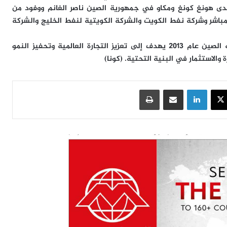
دى هونغ كونغ ومكاو في جمهورية الصين ناصر الغانم ووفود من
المباشر وشركة نفط الكويت والشركة الكويتية لنفط الخليج والشركة
وتعد (مبادرة الحزام والطريق) مشروعا عالميا ضخما أطلقته الصين عام 2013 يهدف إلى تعزيز التجارة العالمية وتحفيز النمو
والاستثمار في البنية التحتية. (كونا)
سبوك
‫X
لينكدإن
مشاركة عبر البريد
طباعة