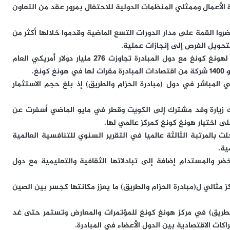
لأعمال وممثلي المنظمات الدولية للاحتفال بمرور عقد من التعاون
أكثر من 45 ألف مشارك من أكثر من 120 دولة حضروا القمة على مدار الدورات التسع الماضية وقدموا خلالها أكثر من
وبشأن التجارة والاستثمار لفت لي إلى أن التجارة الخارجية لهونغ كونغ مع دول المبادرة تجاوزت 276 مليار دولار أمريكي العام
لمباشر في دول (مبادرة الحزام والطريق) إذ بلغ حجم الاستثمار
ذلك زيارة وفد مشترك إلى الكويت وقطر في مايو الماضي أسفرت عن
ى اختيار هونغ كونغ كمركز عالمي لها.
بالمرتبة الثالثة عالميا في التقرير السنوي للتنافسية العالمية
ر والمستدام إضافة إلى تبادلاتها الثقافية والتعليمية مع دول
 مثالي ل(مبادرة الحزام والطريق) ما يعزز مكانتها كجسر بين الصين
ل10 لقمة (مبادرة الحزام والطريق) في مركز هونغ كونغ للمؤتمرات والمعارض وتستمر حتى غد
ات الاقتصادية بين الدول الأعضاء في المبادرة.