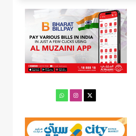
عن
‫X
انستقرام
واتساب