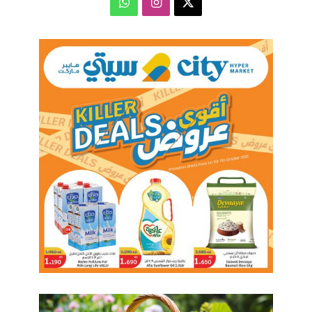
‫X
انستقرام
واتساب