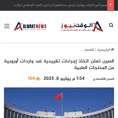
(الجامعات الخاصة) تدشن المرحلة الثانية من حملة (اصنع مستقبلك) لدعم طلبة البعثات الداخلية
بحث عن
الق
الرئيسية
/
اقتصاد
الصين تعلن اتخاذ إجراءات تقييدية ضد واردات أوروبية
من المنتجات الطبية
1:54 م يوليو 6, 2025
154
المحرر الاقتصادي