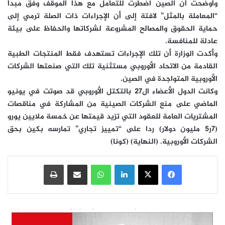
وأوضحت أن الصين اضطرت للتعامل مع هذا الموقف وفق مبدأ
“المعاملة بالمثل” لافتة إلى أن الإجراءات ذات الصلة ترمي إلى
حماية الحقوق والمصالح المشروعة لشركاتها والحفاظ على بيئة
عادلة للمنافسة.
وأكدت الوزارة أن تلك الإجراءات تستهدف فقط المنتجات الطبية
القادمة من الاتحاد الأوروبي مستثنية تلك التي صنعتها الشركات
الأوروبية المتواجدة في الصين.
وكانت الدول الأعضاء ال27 بالتكتل الأوروبي قد صوتت في يونيو
الماضي على منع الشركات الصينية من المشاركة في مناقصات
المشتريات العامة للعقود التي تزيد قيمتها عن خمسة ملايين يورو
(7ر5 مليون دولار) ردا على “تمييز تجاري” تمارسه بكين بحق
الشركات الأوروبية. (النهاية) (كونا)
فيسبوك
‫X
لينكدإن
واتساب
مشاركة عبر البريد
طباعة