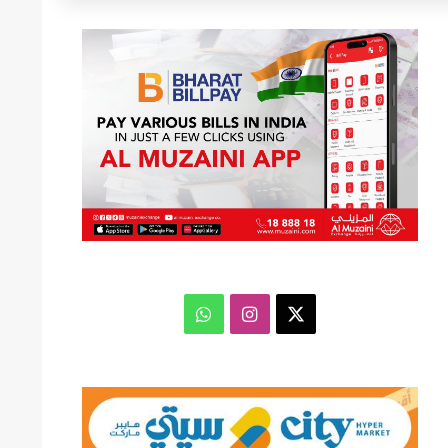
عن
‫X
انستقرام
واتساب