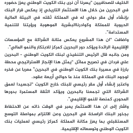
الخليف للصحافيين “يسرنا أن نرى بنك الكويت الوطني يعزز حضوره
في البحرين من خلال هذا الاستثمار التاريخي إذ يعكس قرار البنك
بإنشاء أول مقر دولي له في المملكة ثقته في البيئة المالية
الحيوية للمملكة وكوادرناالبشرية الموهوبة ورؤيتنا للتنمية
المستدامة”.
واضافت “ان هذا المشروع يعكس متانة الشراكة مع المؤسسات
الإقليمية الرائدة ويؤكد دور البحرين كمركز للابتكار والنمو المالي”.
ومن جانبه قال الرئيس التنفيذي لبنك الكويت الوطني – البحرين
علي فردان في تصريح مماثل “يمثل هذا الإنجاز الاستراتيجي محطة
بارزة في مسيرة بنك الكويت الوطني في البحرين” معربا عن فخره
لوجود البنك في المملكة منذ ما حوالي أربعة عقود.
واعتبر إنشاء أول مقر رئيسي للبنك خارج الكويت “تجسيدا لعمق
الشراكة التي تجمعنا بالبحرين ويؤكد الثقة المستمرة بدورها
المحوري كمنصة للنمو الإقليمي”.
واشار إلى ان هذا الاستثمار يعبر في الوقت ذاته عن الاحتفاظ
بجذور البنك الراسخة في البحرين وعن الالتزام بمواصلة التوسع
المستقبلي بما يعزز مكانة المملكة كمركز رئيسي لعمليات بنك
الكويت الوطني وتوسعاته الإقليمية.