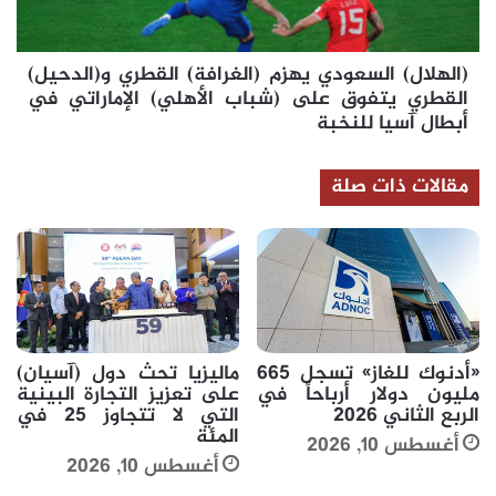
القطري
يتفوق
على
(الهلال) السعودي يهزم (الغرافة) القطري و(الدحيل)
(شباب
الأهلي)
القطري يتفوق على (شباب الأهلي) الإماراتي في
الإماراتي
أبطال آسيا للنخبة
في
أبطال
مقالات ذات صلة
آسيا
للنخبة
«أدنوك للغاز» تسجل 665
ماليزيا تحث دول (آسيان)
مليون دولار أرباحاً في
على تعزيز التجارة البينية
الربع الثاني 2026
التي لا تتجاوز 25 في
المئة
أغسطس 10, 2026
أغسطس 10, 2026