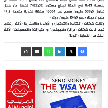
بنسبة 43ر0 في المئة ليبلغ مستوى 32ر7422 نقطة من خلال
تداول 5ر536 مليون سهم عبر 16004 صفقة نقدية بقيمة 2ر47
مليون دينار (نحو 5ر154 مليون دولار).
وكانت شركات (اكتتاب) و(الامتياز) و(الأولى) و(العقارية)الأكثر ارتفاعا
فيما كانت شركات (مراكز) و(ديجتس) و(امتيازات) و(تحصيلات) الأكثر
انخفاضا.(النهاية) (كونا)
فيسبوك
‫X
لينكدإن
واتساب
مشاركة عبر البريد
طباعة