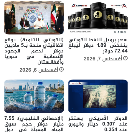
سعر برميل النفط الكويتي
(الكويتي للتنمية) يوقع
ينخفض 1.89 دولار ليبلغ
اتفاقيتي منحة بـ5 ملايين
72.44 دولار
دولار لدعم الجهود
الإنسانية في سوريا
أغسطس 7, 2026
وأفغانستان
أغسطس 6, 2026
الدولار الأمريكي يستقر
(الإحصائي الخليجي): 7.55
عند 0.307 دينار واليورو
مليار دولار حجم سوق
عند 0.354
المياه المعبأة في دول