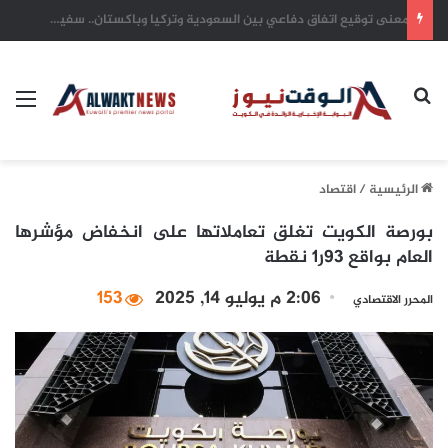
يد العطاء الكويتية.. شريان أمل يتدفق في شرايين غزة واليمن والسودان وتشاد
بحث عن
الق
الرئيسية
/
اقتصاد
بورصة الكويت تغلق تعاملاتها على انخفاض مؤشرها
العام بواقع 93ر1 نقطة
2:06 م يوليو 14, 2025
153
المحرر الاقتصادي