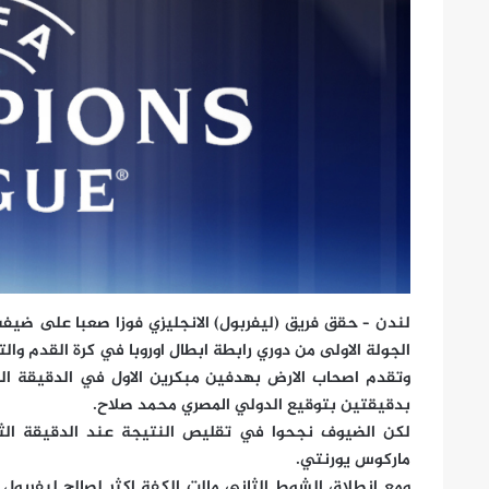
لندن – حقق فريق (ليفربول) الانجليزي فوزا صعبا على ضيفه 
الجولة الاولى من دوري رابطة ابطال اوروبا في كرة القدم وال
وتقدم اصحاب الارض بهدفين مبكرين الاول في الدقيقة الرا
بدقيقتين بتوقيع الدولي المصري محمد صلاح.
لكن الضيوف نجحوا في تقليص النتيجة عند الدقيقة الثا
ماركوس يورنتي.
ومع انطلاق الشوط الثاني مالت الكفة اكثر لصالح ليفربو