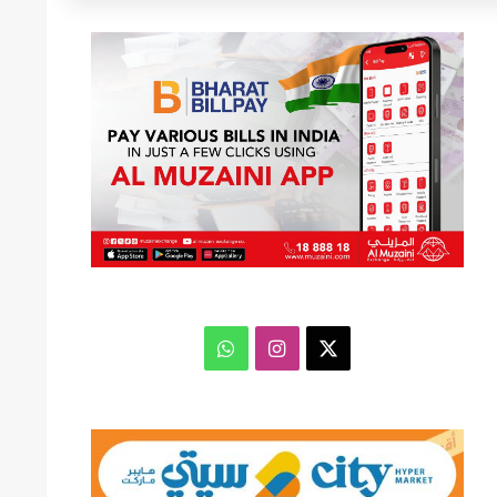
عن
‫X
انستقرام
واتساب