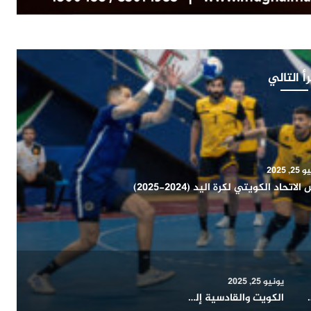
أ التالي
2, 2025
ميونخ يفوز على بوكا جونيورز (2 – 1)
يونيو 25, 2025
ي و(مونتييري) المكسيكي تنتهي بالتعادل السلبي
الكويت والقادسية إلى نهائي كأس الاتحاد الكويتي لكرة اليد (2024-2025)