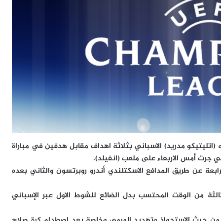
(اتليتيكو مدريد) الاسباني بثلاثة اهداف مقابل هدفين في مباراة
تي جرت أمس الاربعاء على ملعب (انفيلد).
بعة عن طريق المدافع الاسكتلندي أندرو روبرتسون والثاني بعده
لثة من الوقت المحتسب بدل الضائع للشوط الاول عبر الإسباني
ل من حيث الاستحواذ وتهديد المرمى وخاصة بعد اصطدام كرة صلاح