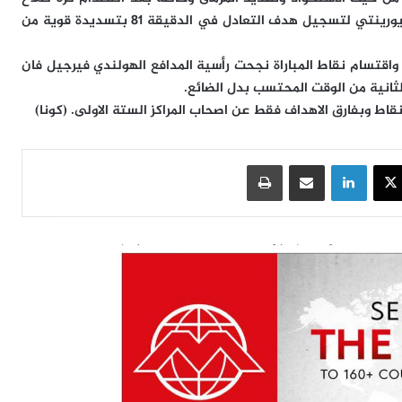
بالعارضة لكن النتيجة سارت عكس مجريات اللعب حيث عاد يورينتي لتسجيل هدف التعادل في الدقيقة 81 بتسديدة قوية من
واقتسام نقاط المباراة نجحت رأسية المدافع الهولندي فيرجيل فان
ثانية من الوقت المحتسب بدل الضائع.
قاط وبفارق الاهداف فقط عن اصحاب المراكز الستة الاولى. (كونا)
سبوك
‫X
لينكدإن
مشاركة عبر البريد
طباعة