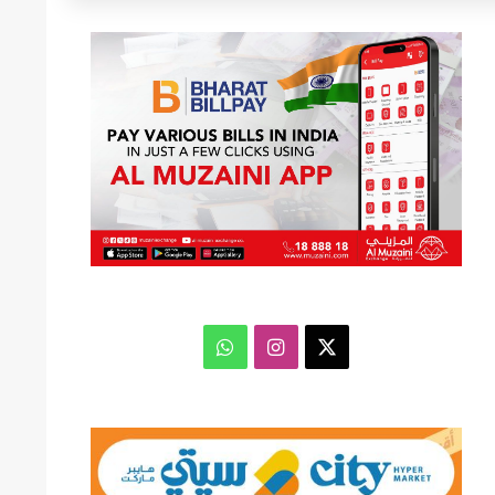
عن
‫X
انستقرام
واتساب