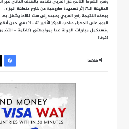
الدقيقة الـ71 إثر تسديدة صاروخية من خارج منطقة الجزاء.
وبهذه النتيجة رفع العربي رصيده إلى ست نقاط يشغل بها ال
اليوم على الجهراء صاحب المركز الأخير “4 – 1”) في حين أبقى الفحيحيل على نقاطه الثلاث بالمركز الخامس مؤقتا.
وتستكمل مباريات الجولة غدا بمواجهتي (كاظمة – التضامن) 
(كونا)
في
شاركها