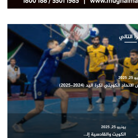
أ التالي
2, 2025
ميونخ يفوز على بوكا جونيورز (2 – 1)
يونيو 25, 2025
ي و(مونتييري) المكسيكي تنتهي بالتعادل السلبي
الكويت والقادسية إلى نهائي كأس الاتحاد الكويتي لكرة اليد (2024-2025)