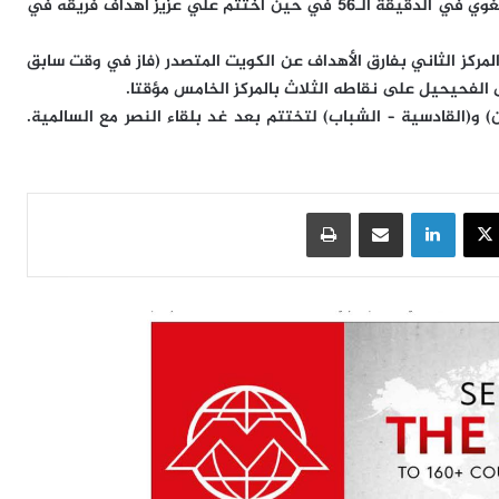
وفي الشوط الثاني عزز العربي تقدمه بالهدف الثاني عبر انغوي في الدقيقة الـ56 في حين اختتم علي عزيز أهداف فريقه في
مركز الثاني بفارق الأهداف عن الكويت المتصدر (فاز في وقت سابق
و(القادسية – الشباب) لتختتم بعد غد بلقاء النصر مع السالمية.
سبوك
‫X
لينكدإن
مشاركة عبر البريد
طباعة