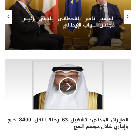
قمة مجلس التعاون بالبحرين تكامل
وتعاون وتنمّيه
الطيران
المدني:
تشغيل
63
رحلة
لنقل
8400
حاج
وإداري
الطيران المدني: تشغيل 63 رحلة لنقل 8400 حاج
خلال
موسم
وإداري خلال موسم الحج
الحج