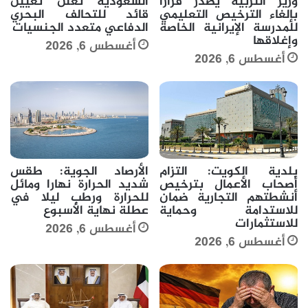
وزير التربية يصدر قرارا
السعودية تعلن تعيين
بإلغاء الترخيص التعليمي
قائد للتحالف البحري
للمدرسة الإيرانية الخاصة
الدفاعي متعدد الجنسيات
وإغلاقها
أغسطس 6, 2026
أغسطس 6, 2026
بلدية الكويت: التزام
الأرصاد الجوية: طقس
أصحاب الأعمال بترخيص
شديد الحرارة نهارا ومائل
أنشطتهم التجارية ضمان
للحرارة ورطب ليلا في
للاستدامة وحماية
عطلة نهاية الأسبوع
للاستثمارات
أغسطس 6, 2026
أغسطس 6, 2026