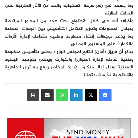
بما يسهم في رفع سرعة الاستجابة والحد من الآثار المترتبة على
الحالات الطارئة.
وأضاف أنه جرى خلال الاجتماع بحث عدد من المحاور المرتبطة
بتبادل المعلومات وتعزيز التكامل التشغيلي بين الجهات المعنية
بما يدعم توجهات إنشاء منظومة وطنية متكاملة لإدارة الأزمات
والكوارث على المستوى الوطني.
يذكر أن فريق (أمان) التابع لمجلس الوزراء يعنى بتأسيس منظومة
وطنية شاملة لإدارة الطوارئ والكوارث ويعنى بتوحيد الجهود
الوطنية وبناء إطار متكامل لإدارة المخاطر ورفع مستوى الجاهزية
والاستجابة للأزمات. (كونا)
فيسبوك
‫X
لينكدإن
واتساب
مشاركة عبر البريد
طباعة