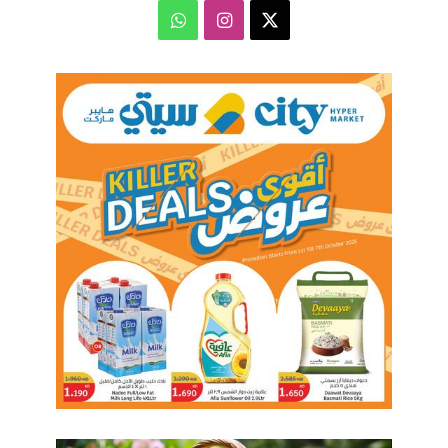
‫X
انستقرام
واتساب