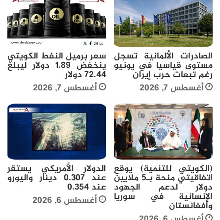
الصادرات الألمانية تسجل
سعر برميل النفط الكويتي
مستوى قياسيا في يونيو
ينخفض 1.89 دولار ليبلغ
رغم تبعات حرب إيران
72.44 دولار
أغسطس 7, 2026
أغسطس 7, 2026
(الكويتي للتنمية) يوقع
الدولار الأمريكي يستقر
اتفاقيتي منحة بـ5 ملايين
عند 0.307 دينار واليورو
دولار لدعم الجهود
عند 0.354
الإنسانية في سوريا
أغسطس 6, 2026
وأفغانستان
أغسطس 6, 2026