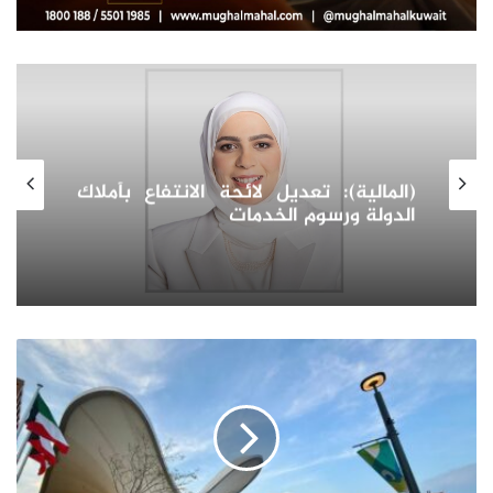
سوق العقارات في أوز
لانتفاع بأملاك
استكشاف آفاق النمو وال
واتجاهات الطلب للعقارات كمر
الاقتصادي
إقبال
كبير
على
الجناح
الكويتي
في
(إكسبو