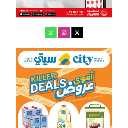
‫X
انستقرام
واتساب