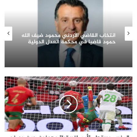
صاحب السمو الأمير الشيخ مشعل الأحمد
الجابر الصباح يشيد بدور المرأة الكويتية
في التنمية الشاملة ويؤكد: شريك
أساسي في بناء الوطن وتمثيله دوليا
المغرب
يستهل
"أمم
إفريقيا"
بهدفين
دون
رد
في
مرمى
جزر