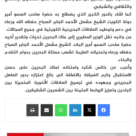
والثقافي والشبابي.
كما اشاد بالدور الكبير الذي يضطلع به حضرة صاحب السمو أمير
دولة الكويت الشيخ مشعل الأحمد الجابر الصباح حفظه الله ورعاه
في دعم وتوطيد العلاقات البحرينية الكويتية في جميع المجالات.
من جانبه نقل الوزير المطيري إلى ملك البحرين تحيات وتقدير أخيه
حضرة صاحب السمو أمير البلاد الشيخ مشعل الأحمد الجابر الصباح
حفظه ورعاه وتمنياته الطيبة لشعب مملكة البحرين بدوام التقدم
والرخاء.
وأعرب عن خالص شكره وامتنانه لملك البحرين على حسن
الاستقبال وكرم الضيافة بالاضافة الى بالغ اعتزازه بدور العاهل
البحريني وجهوده في ترسيخ العلاقات الأخوية المتميزة بين
البلدين وتعزيز الروابط المتينة بين الشعبين الشقيقين.
فيسبوك
‫X
لينكدإن
واتساب
مشاركة عبر البريد
طباعة