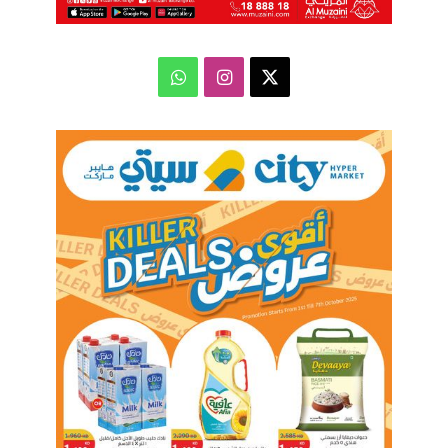
‫X
انستقرام
واتساب