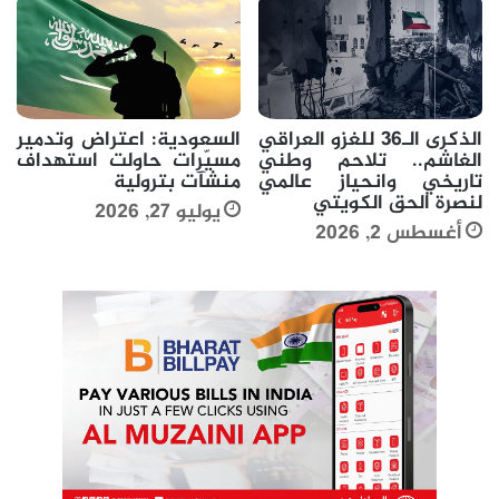
الذكرى الـ36 للغزو العراقي
السعودية: اعتراض وتدمير
الغاشم.. تلاحم وطني
مسيّرات حاولت استهداف
تاريخي وانحياز عالمي
منشآت بترولية
لنصرة الحق الكويتي
يوليو 27, 2026
أغسطس 2, 2026