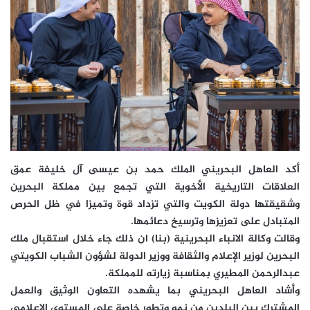
أكد العاهل البحريني الملك حمد بن عيسى آل خليفة عمق
العلاقات التاريخية الأخوية التي تجمع بين مملكة البحرين
وشقيقتها دولة الكويت والتي تزداد قوة وتميزا في ظل الحرص
المتبادل على تعزيزها وترسيخ دعائمها.
وقالت وكالة الانباء البحرينية (بنا) ان ذلك جاء خلال استقبال ملك
البحرين لوزير الإعلام والثقافة ووزير الدولة لشؤون الشباب الكويتي
عبدالرحمن المطيري بمناسبة زيارته للمملكة.
وأشاد العاهل البحريني بما يشهده التعاون الوثيق والعمل
المشترك بين البلدين من نمو وتطور خاصة على المستوى الإعلامي