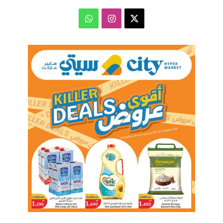
‫X
انستقرام
واتساب