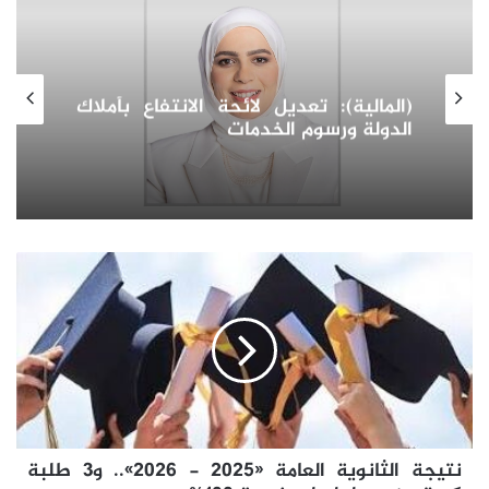
سوق العقارات في أوزبكستان:
استكشاف آفاق النمو والاستثمار
واتجاهات الطلب للعقارات كمرآة التحول
الاقتصادي
نتيجة
الثانوية
العامة
«2025
-
2026»..
و3
طلبة
كويتيين
نتيجة الثانوية العامة «2025 - 2026».. و3 طلبة
حصلوا