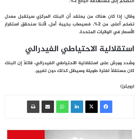
التضخم إلى مستهدفه البالغ 2%.
وقال: إذا كان هناك من يعتقد أن البنك المركزي سيتقبل معدل
تضخم أعلى من 2%، فسيصاب بخيبة أمل، لأننا سنحقق استقرار
الأسعار في الولايات المتحدة.
استقلالية الاحتياطي الفيدرالي
وشدد وورش على استقلالية الاحتياطي الفيدرالي، قائلاً إن البنك
كان مستقلاً لفترة طويلة وسيظل كذلك دون تغيير.
(رويترز)
فيسبوك
‫X
لينكدإن
واتساب
مشاركة عبر البريد
طباعة