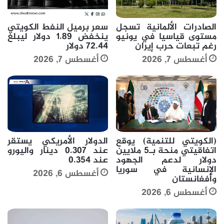
الصادرات الألمانية تسجل
سعر برميل النفط الكويتي
مستوى قياسيا في يونيو
ينخفض 1.89 دولار ليبلغ
رغم تبعات حرب إيران
72.44 دولار
أغسطس 7, 2026
أغسطس 7, 2026
(الكويتي للتنمية) يوقع
الدولار الأمريكي يستقر
اتفاقيتي منحة بـ5 ملايين
عند 0.307 دينار واليورو
دولار لدعم الجهود
عند 0.354
الإنسانية في سوريا
أغسطس 6, 2026
وأفغانستان
أغسطس 6, 2026