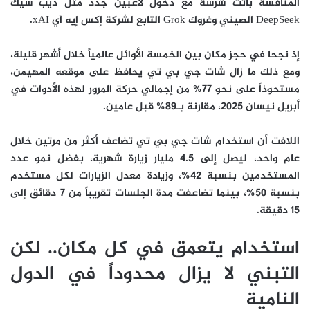
المنافسة باتت شرسة مع دخول لاعبين جدد مثل ديب سيك
DeepSeek الصيني وغروك Grok التابع لشركة إكس إيه آي xAI.
إذ نجحا في حجز مكان بين الخمسة الأوائل عالمياً خلال أشهر قليلة،
ومع ذلك ما زال شات جي بي تي يحافظ على موقعه المهيمن،
مستحوذاً على نحو 77% من إجمالي حركة المرور لهذه الأدوات في
أبريل نيسان 2025، مقارنة بـ89% قبل عامين.
اللافت أن استخدام شات جي بي تي تضاعف أكثر من مرتين خلال
عام واحد، ليصل إلى 4.5 مليار زيارة شهرية، بفضل نمو عدد
المستخدمين بنسبة 42%، وزيادة معدل الزيارات لكل مستخدم
بنسبة 50%، بينما تضاعفت مدة الجلسات تقريباً من 7 دقائق إلى
15 دقيقة.
استخدام يتعمق في كل مكان.. لكن
التبني لا يزال محدوداً في الدول
النامية