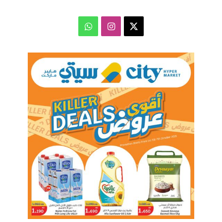
‫X
انستقرام
واتساب