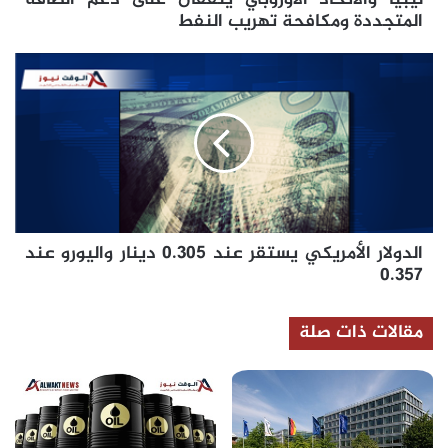
ليبيا والاتحاد الأوروبي يتفقان على دعم الطاقة
النفط
المتجددة ومكافحة تهريب النفط
الدولار
الأمريكي
يستقر
عند
0.305
دينار
واليورو
عند
0.357
الدولار الأمريكي يستقر عند 0.305 دينار واليورو عند
0.357
مقالات ذات صلة