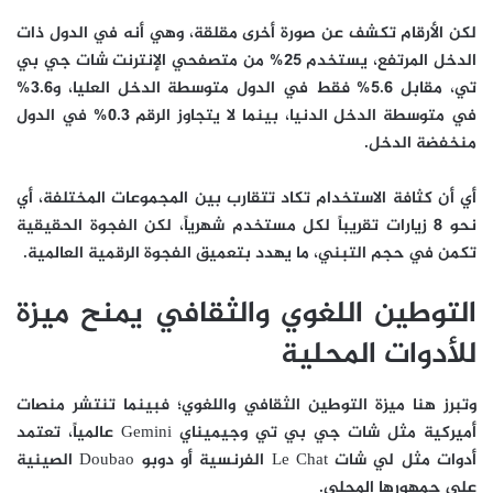
لكن الأرقام تكشف عن صورة أخرى مقلقة، وهي أنه في الدول ذات
الدخل المرتفع، يستخدم 25% من متصفحي الإنترنت شات جي بي
تي، مقابل 5.6% فقط في الدول متوسطة الدخل العليا، و3.6%
في متوسطة الدخل الدنيا، بينما لا يتجاوز الرقم 0.3% في الدول
منخفضة الدخل.
أي أن كثافة الاستخدام تكاد تتقارب بين المجموعات المختلفة، أي
نحو 8 زيارات تقريباً لكل مستخدم شهرياً، لكن الفجوة الحقيقية
تكمن في حجم التبني، ما يهدد بتعميق الفجوة الرقمية العالمية.
التوطين اللغوي والثقافي يمنح ميزة
للأدوات المحلية
وتبرز هنا ميزة التوطين الثقافي واللغوي؛ فبينما تنتشر منصات
أميركية مثل شات جي بي تي وجيميناي Gemini عالمياً، تعتمد
أدوات مثل لي شات Le Chat الفرنسية أو دوبو Doubao الصينية
على جمهورها المحلي.